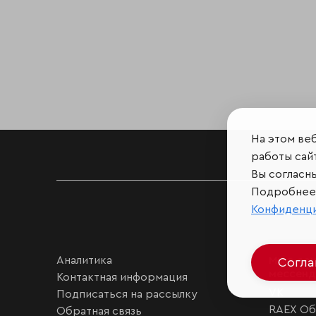
На этом ве
работы сайт
Вы согласн
Подробнее 
Конфиденц
Аналитика
Мы в соц
Согл
мессен
Контактная информация
VK
Подписаться на рассылку
RAEX Об
Обратная связь