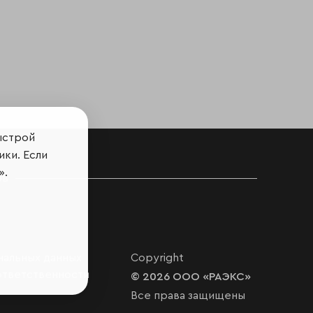
ыстрой
ики. Если
».
ов
нальных данных
Copyright
ответственности
© 2026 ООО «РАЭКС»
Все права защищены