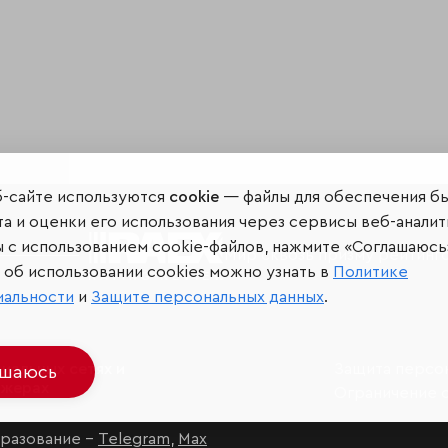
б-сайте используются
cookie
— файлы для обеспечения б
а и оценки его использования через сервисы веб-аналит
ы с использованием cookie-файлов, нажмите «Соглашаюсь
Мир сквозь призму рейтинг
об использовании cookies можно узнать в
Политике
иальности
и
Защите персональных данных
.
иальных сетях и
Защита персо
ашаюсь
джерах
Ограничение 
разование –
Telegram
,
Max