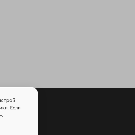
ыстрой
ики. Если
ов
».