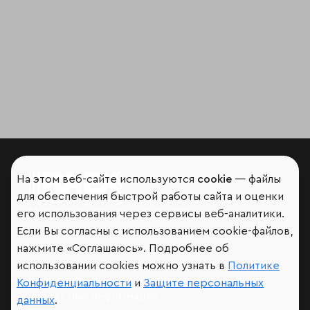
На этом веб-сайте используются
cookie
— файлы
для обеспечения быстрой работы сайта и оценки
Мир сквозь призму рейтингов
его использования через сервисы веб-аналитики.
Если Вы согласны с использованием cookie-файлов,
нажмите «Соглашаюсь». Подробнее об
использовании cookies можно узнать в
Политике
Аналитика
Конфиденциальности
и
Защите персональных
Контактная информация
данных
.