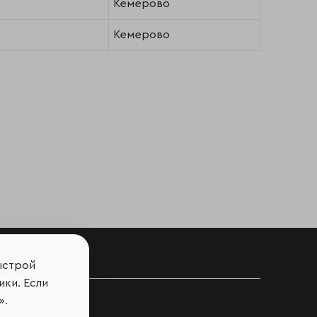
Кемерово
Кемерово
ыстрой
ов
ики. Если
».