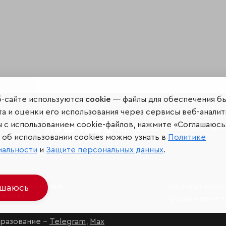
б-сайте используются
cookie
— файлы для обеспечения б
а и оценки его использования через сервисы веб-аналит
ы с использованием cookie-файлов, нажмите «Соглашаюсь
Мир сквозь призму рейтинг
об использовании cookies можно узнать в
Политике
иальности
и
Защите персональных данных
.
иальных сетях и
Защита персо
ашаюсь
джерах
Ограничение 
разование –
Telegram
,
Max