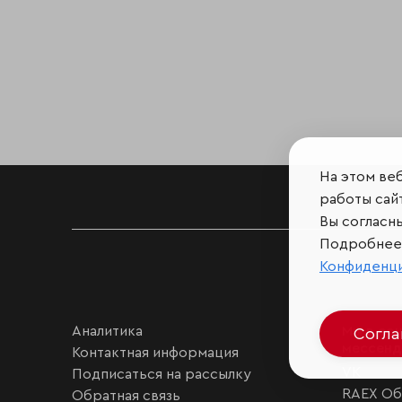
На этом ве
работы сайт
Вы согласн
Подробнее 
Конфиденц
Аналитика
Мы в соц
Согл
мессен
Контактная информация
VK
Подписаться на рассылку
RAEX Об
Обратная связь