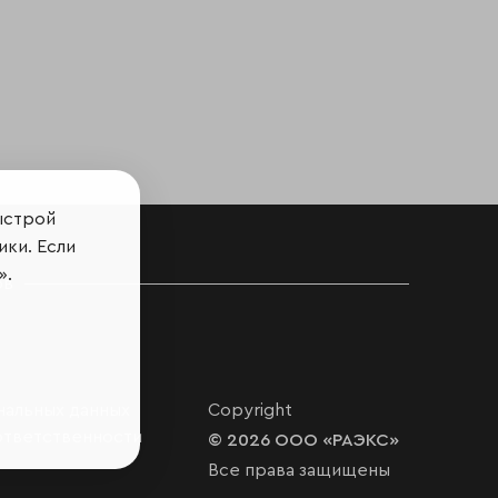
ыстрой
ики. Если
».
ов
нальных данных
Copyright
ответственности
© 2026 ООО «РАЭКС»
Все права защищены