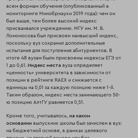
всем формам обучения (опубликованный в
мониторинге Минобрнауки 2019 года): чем он
был выше, тем более высокий индекс
присваивался учреждению. МГУ им. М. В.
Ломоносова был присвоен наивысший индекс,
поскольку вуз сохранил дополнительные
испытания для поступления абитуриентов. В
итоге 48 вузам были присвоены индексы ЕГЭ от
1 до 0,61.
Индекс места
вуза определяет
«ценность» университета в зависимости от
позиции в рейтинге RAEX и снижается с
единицы на 0,01 за каждую позицию ниже 1-й.
Таким образом, индекс места занимающего 50-
ю позицию АлтГУ равняется 0,51.
Кроме того, учитывалось,
на каком
основании
выпускник школы был зачислен в вуз:
на бюджетной основе, в рамках целевого
приема, на платной основе или без