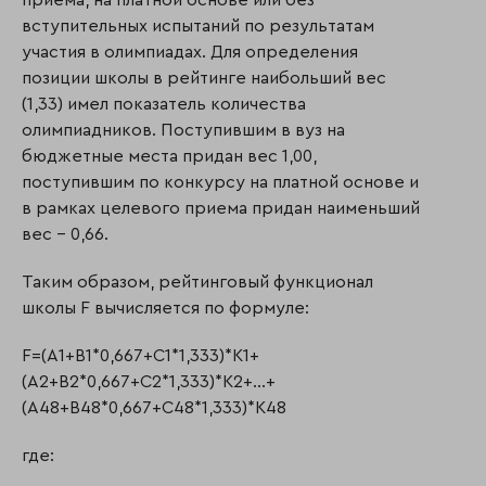
вступительных испытаний по результатам
участия в олимпиадах. Для определения
позиции школы в рейтинге наибольший вес
(1,33) имел показатель количества
олимпиадников. Поступившим в вуз на
бюджетные места придан вес 1,00,
поступившим по конкурсу на платной основе и
в рамках целевого приема придан наименьший
вес – 0,66.
Таким образом, рейтинговый функционал
школы F вычисляется по формуле:
F=(A1+B1*0,667+C1*1,333)*K1+
(A2+B2*0,667+C2*1,333)*K2+…+
(A48+B48*0,667+C48*1,333)*K48
где: