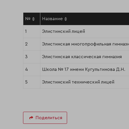
№
Название
1
Элистинский лицей
2
Элистинская многопрофильная гимнази
3
Элистинская классическая гимназия
4
Школа № 17 имени Кугультинова Д.Н.
5
Элистинский технический лицей
Поделиться