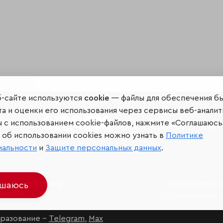
б-сайте используются
cookie
— файлы для обеспечения б
а и оценки его использования через сервисы веб-аналит
ы с использованием cookie-файлов, нажмите «Соглашаюсь
Мир сквозь призму рейтинг
об использовании cookies можно узнать в
Политике
иальности
и
Защите персональных данных
.
иальных сетях и
Защита персо
ашаюсь
джерах
Ограничение 
разование –
Telegram
,
Max