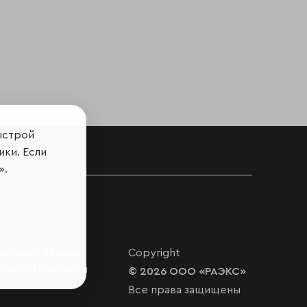
ыстрой
ики. Если
».
ов
нальных данных
Copyright
ответственности
© 2026 ООО «РАЭКС»
Все права защищены