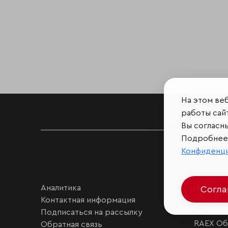
На этом ве
работы сайт
Вы согласн
Подробнее 
Конфиденц
Аналитика
Мы в соц
Согл
мессен
Контактная информация
VK
Подписаться на рассылку
RAEX Об
Обратная связь