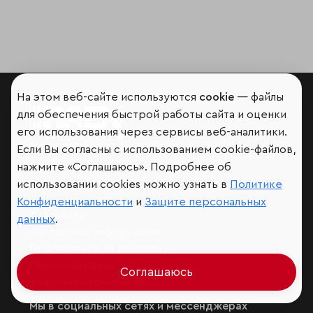
На этом веб-сайте используются
cookie
— файлы
для обеспечения быстрой работы сайта и оценки
его использования через сервисы веб-аналитики.
Мир сквозь призму рейтингов
Если Вы согласны с использованием cookie-файлов,
нажмите «Соглашаюсь». Подробнее об
использовании cookies можно узнать в
Политике
Конфиденциальности
и
Защите персональных
Аналитика
данных
.
Контактная информация
Подписаться на рассылку
Обратная связь
Соглашаюсь
Участники рэнкингов
Мы в социальных сетях и мессенджерах