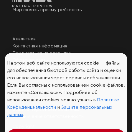
Мир сквозь призму рейтингов
Аналитика
Контактная информация
Подписаться на рассылку
Обратная связь
На этом веб-сайте используются
cookie
— файлы
Участники рэнкингов
для обеспечения быстрой работы сайта и оценки
Мы в социальных сетях и мессенджерах
его использования через сервисы веб-аналитики.
VK
Если Вы согласны с использованием cookie-файлов,
RAEX Образование –
Telegram
,
Max
нажмите «Соглашаюсь». Подробнее об
RAEX Sustainability –
Telegram
,
Max
использовании cookies можно узнать в
Политике
Конфиденциальности
и
Защите персональных
Защита персональных данных
данных
.
Ограничение ответственности
Copyright