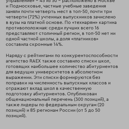
управление» – 45 из 50 – расположено в Москве
и Подмосковье, частные учебные заведения
заняли почти четверть мест в топ-50, почти три
четверти (72%) учтенных выпускников зачислено
в вузы на платной основе. По «технарям» картина
противоположная: среди лучших всего 16
представляют столичный регион, в топ-50 нет ни
одной частной школы, а доля «платников»
составила скромные 14%.
Наряду с рейтингами по конкурентоспособности
агентство RAEX также составило списки школ,
готовящих наибольшее количество абитуриентов
для ведущих университетов в абсолютном
выражении. Эти списки формируются без
поправки на численность выпускных классов и
отражают вклад школ в качественную
подготовку абитуриентов. Опубликован
общенациональный перечень (300 позиций), а
также лидеры по федеральным округам (20
позиций) и 85 регионам России (от 5 до 50
позиций).