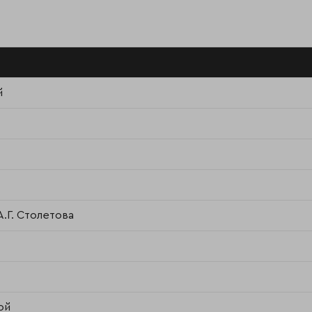
й
.Г. Столетова
ой