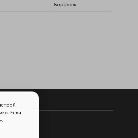
Воронеж
ыстрой
ов
ики. Если
».