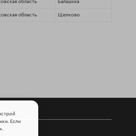
овская область
Балашиха
овская область
Щелково
ыстрой
ов
ики. Если
».