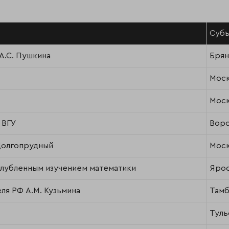
Субъ
А.С. Пушкина
Брян
Моск
Моск
 ВГУ
Воро
Долгопрудный
Моск
углубленным изучением математики
Ярос
ля РФ А.М. Кузьмина
Тамб
Туль