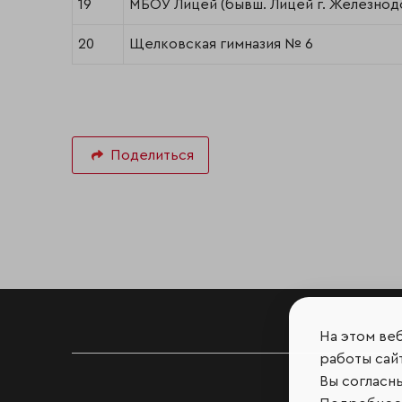
19
МБОУ Лицей (бывш. Лицей г. Железно
20
Щелковская гимназия № 6
Поделиться
На этом ве
работы сайт
Вы согласн