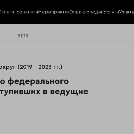
йтинги, рэнкинги
Мероприятия
Энциклопедии
Услуги
Узнат
2019
круг (2019—2023 гг.)
го федерального
ступивших в ведущие