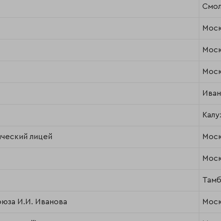
Смол
Моск
Моск
Моск
Иван
Калу
ческий лицей
Моск
Моск
Тамб
юза И.И. Иванова
Моск