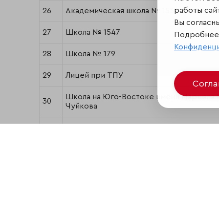
работы сайт
26
Академическая школа № 1534
Вы согласн
27
Школа № 1547
Подробнее 
Конфиденц
28
Школа № 179
29
Лицей при ТПУ
Согл
Школа на Юго-Востоке имени Маршала В
30
Чуйкова
31
Лицей Финансового университета
32
Школа № 2007 ФМШ
Санкт-Петербургский губернаторский 
33
математический лицей № 30
34
Школа № 1533 "ЛИТ"