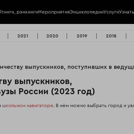
йтинги, рэнкинги
Мероприятия
Энциклопедии
Услуги
Узнат
2021
2020
2019
2018
личеству выпускников, поступивших в ведущ
тву выпускников,
узы России (2023 год)
м
школьном навигаторе
. В нём можно выбрать город и ув