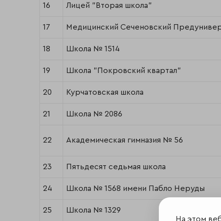
16
Лицей "Вторая школа"
17
Медицинский Сеченовский Предуниве
18
Школа № 1514
19
Школа "Покровский квартал"
20
Курчатовская школа
21
Школа № 2086
22
Академическая гимназия № 56
23
Пятьдесят седьмая школа
24
Школа № 1568 имени Пабло Неруды
25
Школа № 1329
На этом ве