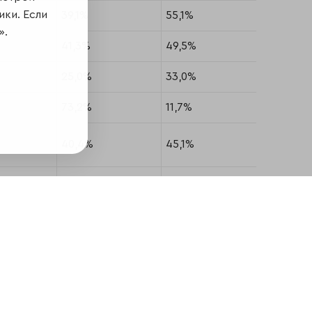
ики. Если
39,1%
55,1%
5,8%
».
41,3%
49,5%
9,2%
25,0%
33,0%
42,0%
73,2%
11,7%
15,1%
40,4%
45,1%
14,4%
23,6%
36,3%
40,1%
42,6%
27,4%
30,0%
52,1%
28,9%
19,0%
36,6%
58,2%
5,2%