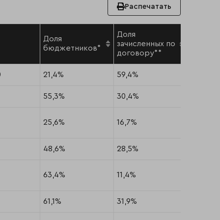
Распечатать
Доля
Доля
Доля
зачисленных по
бюджетников*
олимпи
договору**
0
21,4%
59,4%
19,2%
55,3%
30,4%
14,3%
25,6%
16,7%
57,7%
48,6%
28,5%
22,9%
63,4%
11,4%
25,2%
61,1%
31,9%
7,0%