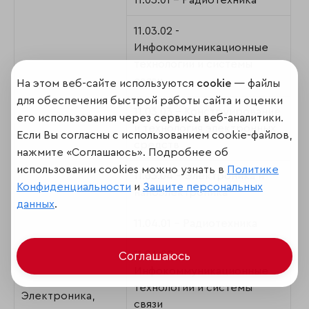
11.03.01 - Радиотехника
11.03.02 -
Инфокоммуникационные
технологии и системы
связи
На этом веб-сайте используются
cookie
— файлы
для обеспечения быстрой работы сайта и оценки
11.03.03 - Конструирование
его использования через сервисы веб-аналитики.
и технология электронных
Если Вы согласны с использованием cookie-файлов,
средств
нажмите «Соглашаюсь». Подробнее об
использовании cookies можно узнать в
Политике
11.03.04 - Электроника и
Конфиденциальности
и
Защите персональных
наноэлектроника
данных
.
11.04.01 - Радиотехника
11.04.02 -
Соглашаюсь
Инфокоммуникационные
технологии и системы
Электроника,
связи