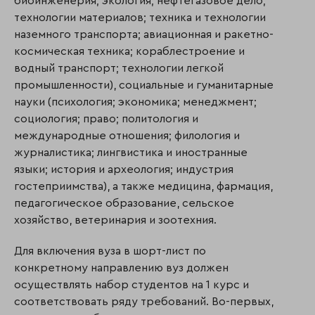
биоинженерия; экология; нефтегазовое дело;
технологии материалов; техника и технологии
наземного транспорта; авиационная и ракетно-
космическая техника; кораблестроение и
водный транспорт; технологии легкой
промышленности), социальные и гуманитарные
науки (психология; экономика; менеджмент;
социология; право; политология и
международные отношения; филология и
журналистика; лингвистика и иностранные
языки; история и археология; индустрия
гостеприимства), а также медицина, фармация,
педагогическое образование, сельское
хозяйство, ветеринария и зоотехния.
Для включения вуза в шорт-лист по
конкретному направлению вуз должен
осуществлять набор студентов на 1 курс и
соответствовать ряду требований. Во-первых,