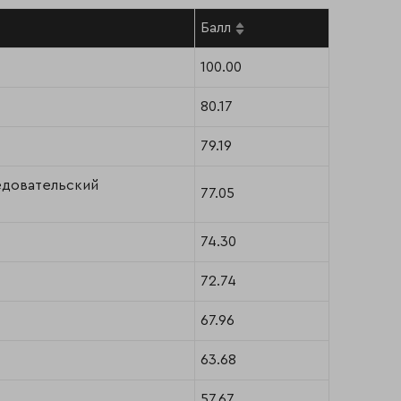
Балл
100.00
80.17
79.19
едовательский
77.05
74.30
72.74
67.96
63.68
57.67