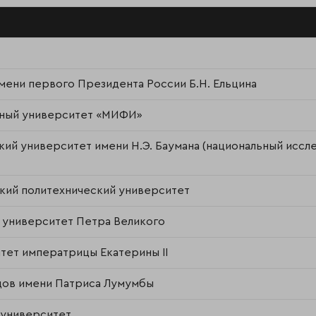
ени первого Президента России Б.Н. Ельцина
рный университет «МИФИ»
ий университет имени Н.Э. Баумана (национальный иссл
кий политехнический университет
 университет Петра Великого
тет императрицы Екатерины II
дов имени Патриса Лумумбы
 университет