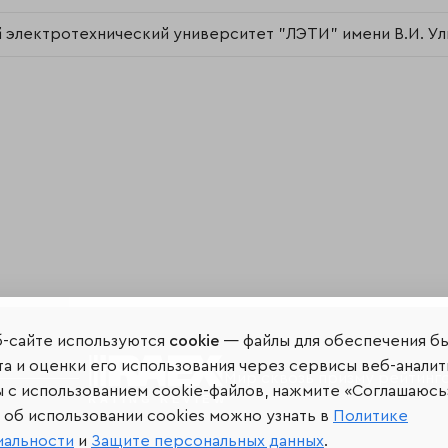
электротехнический университет "ЛЭТИ" имени В.И. Уль
б-сайте используются
cookie
— файлы для обеспечения б
а и оценки его использования через сервисы веб-аналит
Мир сквозь призму рейтинг
ы с использованием cookie-файлов, нажмите «Соглашаюсь
об использовании cookies можно узнать в
Политике
иальности
и
Защите персональных данных
.