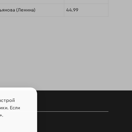
янова (Ленина)
44.99
ыстрой
ики. Если
ов
».