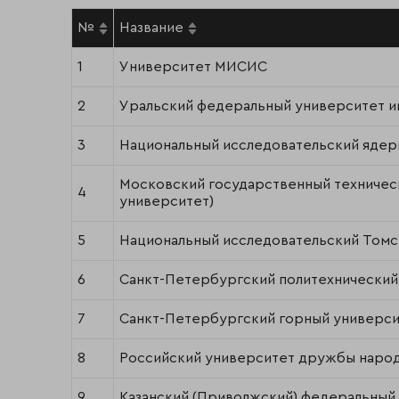
№
Название
1
Университет МИСИС
2
Уральский федеральный университет им
3
Национальный исследовательский яде
Московский государственный техническ
4
университет)
5
Национальный исследовательский Томс
6
Санкт-Петербургский политехнический
7
Санкт-Петербургский горный универси
8
Российский университет дружбы наро
9
Казанский (Приволжский) федеральный