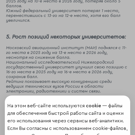
2025 году на 10-е место в 2026 году, потеряв около 5
баллов.
Южный федеральный университет потерял 1 место,
переместившись с 13-го на 12-е место, хотя его балл
увеличился.
5. Рост позиций некоторых университетов:
Московский авиационный институт (МАИ) поднялся с 11-
го места в 2025 году на 13-е место в 2026 году,
несмотря на снижение балла.
Национальный исследовательский Нижегородский
государственный университет улучшил свою позицию с
16-го места в 2025 году на 16-е место в 2026 году,
сохранив балл.
Рейтинг показывает высокую конкуренцию среди
ведущих технических вузов России в области
электроники, радиотехники и систем связи.
На этом веб-сайте используются
cookie
— файлы
для обеспечения быстрой работы сайта и оценки
его использования через сервисы веб-аналитики.
Поделиться
Если Вы согласны с использованием cookie-файлов,