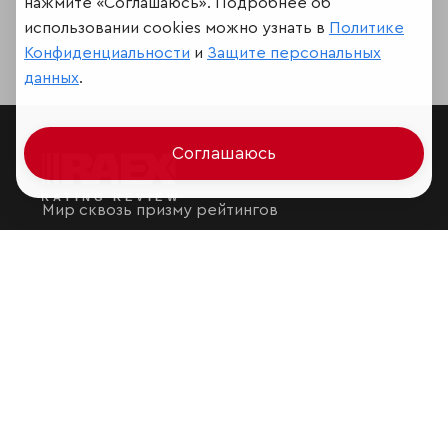
нажмите «Соглашаюсь». Подробнее об
использовании cookies можно узнать в
Политике
Конфиденциальности
и
Защите персональных
данных
.
Соглашаюсь
Мир сквозь призму рейтингов
Аналитика
Контактная информация
Подписаться на рассылку
Обратная связь
Участники рэнкингов
Мы в социальных сетях и мессенджерах