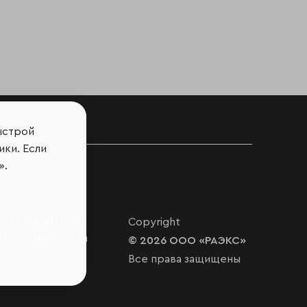
ыстрой
ов
ики. Если
».
нальных данных
Copyright
ответственности
© 2026 ООО «РАЭКС»
Все права защищены