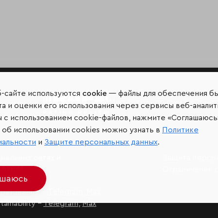
б-сайте используются
cookie
— файлы для обеспечения б
Мир сквозь призму рейтинг
а и оценки его использования через сервисы веб-аналит
ы с использованием cookie-файлов, нажмите «Соглашаюсь
об использовании cookies можно узнать в
Политике
иальности
и
Защите персональных данных
.
иальных сетях и
Защита персо
джерах
Ограничение 
ашаюсь
разование –
Telegram
,
Max
ainability –
Telegram
,
Max