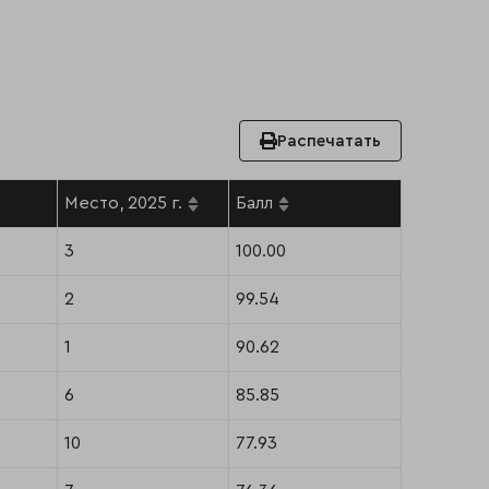
Распечатать
Место, 2025 г.
Балл
3
100.00
2
99.54
1
90.62
6
85.85
10
77.93