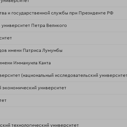
 университет
ства и государственной службы при Президенте РФ
 университет Петра Великого
ситет
дов имени Патриса Лумумбы
имени Иммануила Канта
ерситет (национальный исследовательский университет
й экономический университет
тет
ьский технологический университет