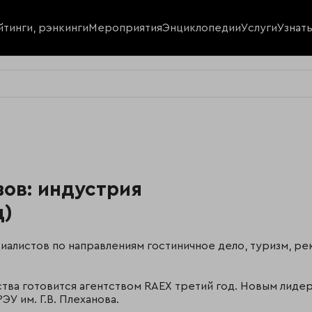
йтинги, рэнкинги
Мероприятия
Энциклопедии
Услуги
Узнат
ов: индустрия
д)
циалистов по направлениям гостиничное дело, туризм, 
тва готовится агентством RAEX третий год. Новым лиде
ЭУ им. Г.В. Плеханова.