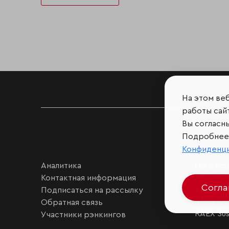
На этом ве
работы сайт
Вы согласн
Подробнее 
Конфиденц
Аналитика
Мы в соц
мессен
Контактная информация
Согл
VK
Подписаться на рассылку
RAEX Об
Обратная связь
RAEX Sust
Участники рэнкингов