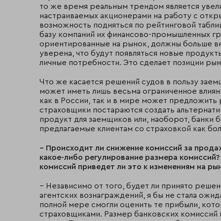
то же время реальным трендом является увел
настраиваемых акционерами на работу с отк
возможность подняться по рейтинговой табли
базу компаний их финансово-промышленных гру
ориентированные на рынок, должны больше вн
уверена, что будут появляться новые продукт
личные потребности. Это сделает позиции ры
Что же касается решений судов в пользу зае
может иметь лишь весьма ограниченное влияни
как в России, так и в мире может предложить
страховщики постараются создать альтернати
продукт для заемщиков или, наоборот, банки 
предлагаемые клиентам со страховкой как бол
– Происходит ли снижение комиссий за прода
какое-либо регулирование размера комиссий? 
комиссий приведет ли это к изменениям на ры
– Независимо от того, будет ли принято реше
агентских вознаграждений, я бы не стала ожи
полной мере смогли оценить те прибыли, кот
страховщиками. Размер банковских комиссий п