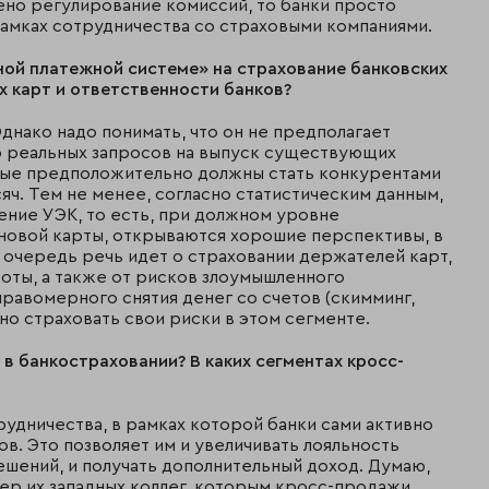
дено регулирование комиссий, то банки просто
рамках сотрудничества со страховыми компаниями.
ной платежной системе» на страхование банковских
х карт и ответственности банков?
Однако надо понимать, что он не предполагает
во реальных запросов на выпуск существующих
орые предположительно должны стать конкурентами
сяч. Тем не менее, согласно статистическим данным,
ние УЭК, то есть, при должном уровне
новой карты, открываются хорошие перспективы, в
ю очередь речь идет о страховании держателей карт,
боты, а также от рисков злоумышленного
правомерного снятия денег со счетов (скимминг,
ивно страховать свои риски в этом сегменте.
в банкостраховании? В каких сегментах кросс-
удничества, в рамках которой банки сами активно
. Это позволяет им и увеличивать лояльность
ешений, и получать дополнительный доход. Думаю,
р их западных коллег, которым кросс-продажи