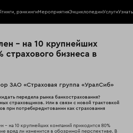
йтинги, рэнкинги
Мероприятия
Энциклопедии
Услуги
Узнат
ен – на 10 крупнейших
 страхового бизнеса в
тор ЗАО «Страховая группа «УралСиб»
жидать передела рынка банкострахования?
вных страховщиков. Или в связи с новой трактовкой
ов при потребкредитовании как страхования
ен – на 10 крупнейших компаний приходится 80%
ние вряд ли изменится в обозримой перспективе. В