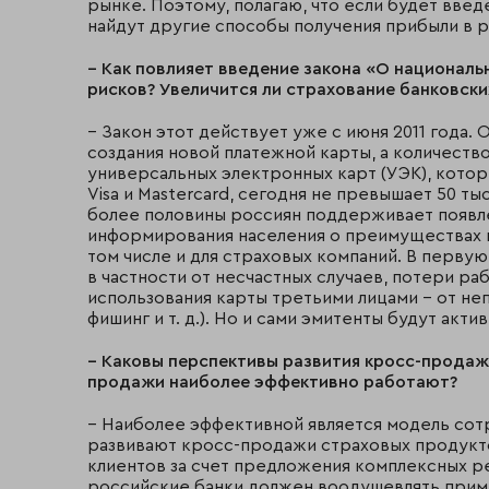
рынке. Поэтому, полагаю, что если будет вве
найдут другие способы получения прибыли в 
– Как повлияет введение закона «О националь
рисков? Увеличится ли страхование банковски
– Закон этот действует уже с июня 2011 года. 
создания новой платежной карты, а количест
универсальных электронных карт (УЭК), кот
Visa и Mastercard, сегодня не превышает 50 ты
более половины россиян поддерживает появле
информирования населения о преимуществах 
том числе и для страховых компаний. В перву
в частности от несчастных случаев, потери ра
использования карты третьими лицами – от не
фишинг и т. д.). Но и сами эмитенты будут акт
– Каковы перспективы развития кросс-продаж 
продажи наиболее эффективно работают?
– Наиболее эффективной является модель сотр
развивают кросс-продажи страховых продуктов
клиентов за счет предложения комплексных р
российские банки должен воодушевлять приме