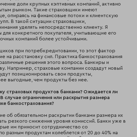
ичение доли крупных кэптивных компаний, активно
рытым рынком. Такие страховщики имеют
це, опираясь на финансовые потоки и клиентскую
пп. В такой ситуации страховщики,
имания уделять непосредственно клиенту. Я
ы для конкретного покупателя, учитывающие его
ночных компаний более устойчивыми.
мщиков при потребкредитовании, то этот фактор
е на расстановку сил. Практика банкострахования
 различные решения этого вопроса. Банкиры и
ву. Например, страховые компании создадут новый
будут позиционировать свои продукты,
ее выгодные, чем продукты без нее.
жу страховых продуктов банками? Ожидается ли
В случае ограничения или раскрытия размера
нке банкострахования?
ние об обязательном раскрытии банками размера их
дать резкого снижения уровня комиссий. Банки уже в
орые им приносит сотрудничество со
о разным продуктам колеблется от 20 до 40% на