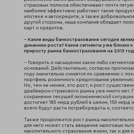
страховых полисов обеспечивают почти пятую 
наиболее эффективно работают такие продукт
ипотеке и автокредите, а также добровольное
другой стороны, наша компания обладает пол
карт и кредитов.
– Какие виды банкострахования сегодня являю
динамики роста? Какие сегменты уже близки к
приросту рынка банкострахования на 2013 год
– Говорить о насыщении каких-либо сегментов 
оснований. Действительно, согласно прогноза
году значительно снизятся по сравнению с пок
портфель розничного кредитования увеличился
Но, тем не менее, это рост, и рост существе
драйвером страхового рынка уже много лет. 
сохранении текущей экономической ситуации 
достигнет 185 млрд рублей в целом, 150 млрд 
всего будут расти потребкредиты и, соответс
Также продолжится рост рынка накопительно
для него может стать введение налоговых льг
накопительного страхования жизни, так и для