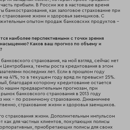
часть прибыли. В России же в настоящее время
ы банкострахования, как залоговое страхование при
 страхование жизни и здоровья заемщиков. С
ожительным опытом продаж банковских продуктов –
тся наиболее перспективными с точки зрения
 насыщению? Каков ваш прогноз по объему и
?
банковского страхования, на мой взгляд, сейчас нет
м Центробанка, темпы роста кредитования в этом
азателями последних лет. Если в прошлом году
 на 41%, то в текущем году вряд ли превысит 25%.
нный, благодаря которому кредитование остается
По нашим предварительным прогнозам, при
рынок банковского страхования в 2013 году
из них – по розничному страхованию. Динамичнее
твенно, страхование жизни и здоровья заемщиков.
го страхования жизни. Дополнительным импульсом
от как для частных клиентов, покупающих полисы
 корпоративных, приобретающих полисы для своих