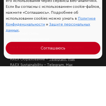
его использования через сервисы веб-аналитики.
Если Вы согласны с использованием cookie-файлов,
нажмите «Соглашаюсь». Подробнее об
Аналитика
использовании cookies можно узнать в
Политике
Контактная информация
Конфиденциальности
и
Защите персональных
Подписаться на рассылку
данных
.
Обратная связь
Участники рэнкингов
Мы в социальных сетях и мессенджерах
Соглашаюсь
VK
RAEX Образование –
Telegram
,
Max
RAEX Sustainability –
Telegram
,
Max
Защита персональных данных
Ограничение ответственности
Copyright
© 2026 ООО «РАЭКС»
Все права защищены