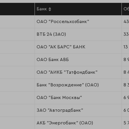
Банк
Об
ОАО "Россельхозбанк"
43
ВТБ 24 (ЗАО)
33
ОАО "АК БАРС" БАНК
13
ОАО Банк АВБ
8 
ОАО "АИКБ "Татфондбанк"
8 
Банк "Возрождение" (ОАО)
8 
ОАО "Банк Москвы"
6 
ЗАО "Автоградбанк"
6 
АКБ "Энергобанк" (ОАО)
5 