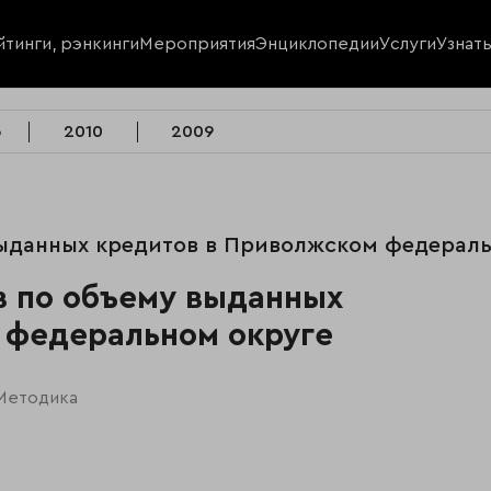
йтинги, рэнкинги
Мероприятия
Энциклопедии
Услуги
Узнат
6
2010
2009
 выданных кредитов в Приволжском федерал
ов по объему выданных
 федеральном округе
Методика