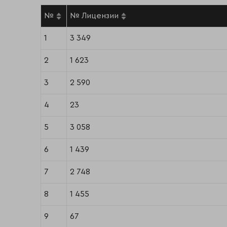
№
№ Лицензии
1
3 349
2
1 623
3
2 590
4
23
5
3 058
6
1 439
7
2 748
8
1 455
9
67