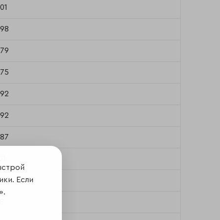
901
898
779
675
592
392
387
01
ыстрой
ики. Если
3
».
8