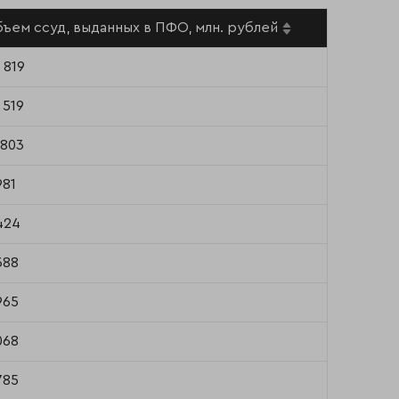
ъем ссуд, выданных в ПФО, млн. рублей
 819
 519
 803
981
424
388
965
068
785