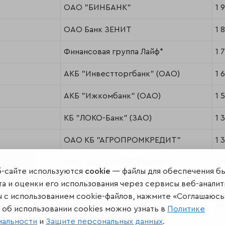
ОАО "БИНБАНК"
1 
ОАО Банк ЗЕНИТ
1 
Финансовая группа Лайф*
1 
АКБ "Инвестторгбанк" (ОАО)
1 
АКБ "Ижкомбанк" (ОАО)
1 
КБ "ЛОКО-Банк" (ЗАО)
1 
ОАО КБ "АГРОПРОМКРЕДИТ"
1 
ОАО "БАЛТИНВЕСТБАНК"
1 1
б-сайте используются
cookie
— файлы для обеспечения б
а и оценки его использования через сервисы веб-аналит
ОАО "СКБ-банк"
92
ы с использованием cookie-файлов, нажмите «Соглашаюсь
ЗАО АКБ "Земский банк"
83
об использовании cookies можно узнать в
Политике
иальности
и
Защите персональных данных
.