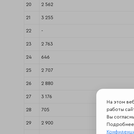
20
2 562
21
3 255
22
-
23
2 763
24
646
25
2 707
26
2 880
27
3 176
На этом ве
работы сайт
28
705
Вы согласн
29
2 900
Подробнее 
Конфиденц