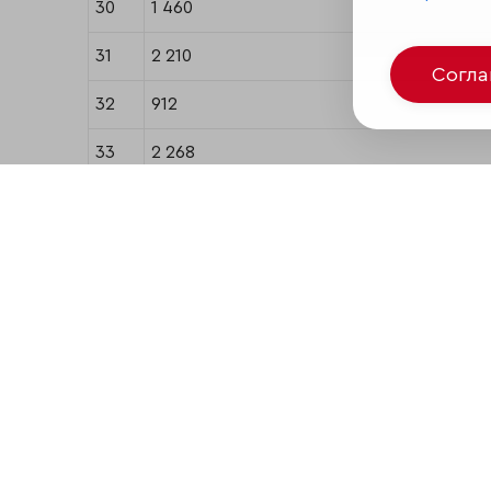
30
1 460
31
2 210
Согл
32
912
33
2 268
34
1 776
35
2 207
36
2 306
37
2 782
38
2 771
39
3 073
40
65