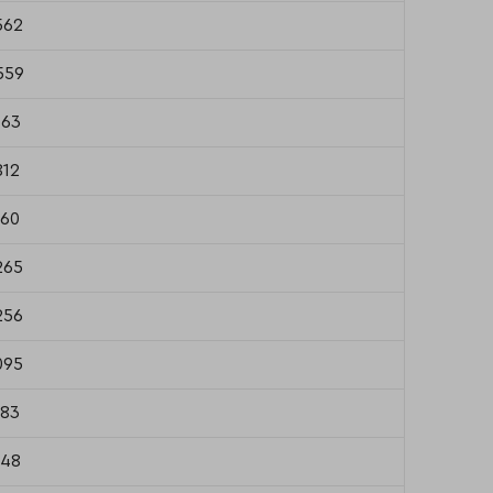
562
559
163
812
160
265
256
095
983
948