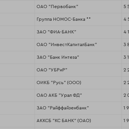
ОАО "Первобанк"
5 
Группа НОМОС-Банка **
4 
ЗАО "ФИА-БАНК"
4 
ОАО "ИнвестКапиталБанк"
3 
ЗАО "Банк Интеза"
3 
ОАО "УБРиР"
2 
ОИКБ "Русь" (ООО)
2 
ОАО АКБ "Урал ФД"
2 
ЗАО "Райффайзенбанк"
1 
АККСБ "КС БАНК" (ОАО)
1 