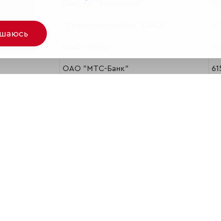
ОАО КБ "Восточный"
82
"Транскапиталбанк" (ЗАО)
67
ашаюсь
ОАО "МИнБ"
62
ОАО "МТС-Банк"
61
ОАО Банк "Петрокоммерц"
55
АБК "Спурт" ОАО
50
АКБ "Абсолют Банк" (ОАО)
42
ОАО АКБ "РБР"
29
КБ "ЮНИАСТРУМ БАНК" (ООО)
26
ОАО "РГС Банк"
23
ООО КБ "КОЛЬЦО УРАЛА"
16