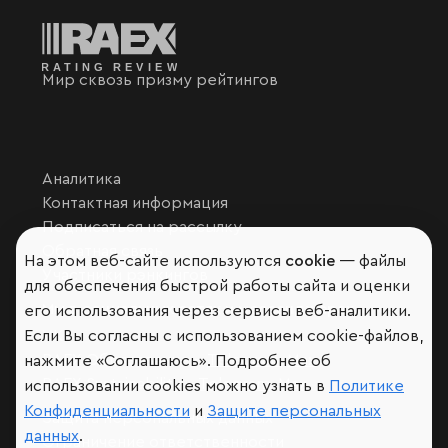
Мир сквозь призму рейтингов
Аналитика
Контактная информация
Подписаться на рассылку
Обратная связь
На этом веб-сайте используются
cookie
— файлы
Участники рэнкингов
для обеспечения быстрой работы сайта и оценки
Мы в социальных сетях и мессенджерах
его использования через сервисы веб-аналитики.
VK
Если Вы согласны с использованием cookie-файлов,
RAEX Образование –
Telegram
,
Max
нажмите «Соглашаюсь». Подробнее об
RAEX Sustainability –
Telegram
,
Max
использовании cookies можно узнать в
Политике
Конфиденциальности
и
Защите персональных
Защита персональных данных
данных
.
Ограничение ответственности