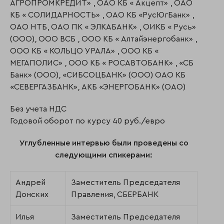
АГРОПРОМКРЕДИТ» , ОАО КБ « Акцепт» , ОАО
КБ « СОЛИДАРНОСТЬ» , ОАО КБ «РусЮгБанк» ,
ОАО НТБ, ОАО ПК « ЭЛКАБАНК» , ОИКБ « Русь»
(ООО), ООО ВСБ , ООО КБ « Алтайэнергобанк» ,
ООО КБ « КОЛЬЦО УРАЛА» , ООО КБ «
МЕГАПОЛИС» , ООО КБ « РОСАВТОБАНК» , «СБ
Банк» (ООО), «СИБСОЦБАНК» (ООО) ОАО КБ
«СЕВЕРГАЗБАНК», АКБ «ЭНЕРГОБАНК» (ОАО)
Без учета НДС
Годовой оборот по курсу 40 руб./евро
Углубленные интервью были проведены со
следующими спикерами:
Андрей
Заместитель Председателя
Донских
Правления, СБЕРБАНК
Илья
Заместитель Председателя