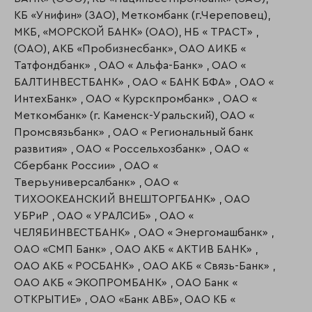
КБ «Унифин» (ЗАО), Меткомбанк (г.Череповец),
МКБ, «МОРСКОЙ БАНК» (ОАО), НБ « ТРАСТ» ,
(ОАО), АКБ «Пробизнесбанк», ОАО АИКБ «
Татфондбанк» , ОАО « Альфа-Банк» , ОАО «
БАЛТИНВЕСТБАНК» , ОАО « БАНК БФА» , ОАО «
ИнтехБанк» , ОАО « Курскпромбанк» , ОАО «
Меткомбанк» (г. Каменск-Уральский), ОАО «
Промсвязьбанк» , ОАО « Региональный банк
развития» , ОАО « Россельхозбанк» , ОАО «
Сбербанк России» , ОАО «
Тверьуниверсалбанк» , ОАО «
ТИХООКЕАНСКИЙ ВНЕШТОРГБАНК» , ОАО
УБРиР , ОАО « УРАЛСИБ» , ОАО «
ЧЕЛЯБИНВЕСТБАНК» , ОАО « Энергомашбанк» ,
ОАО «СМП Банк» , ОАО АКБ « АКТИВ БАНК» ,
ОАО АКБ « РОСБАНК» , ОАО АКБ « Связь-Банк» ,
ОАО АКБ « ЭКОПРОМБАНК» , ОАО Банк «
ОТКРЫТИЕ» , ОАО «Банк АВБ», ОАО КБ «