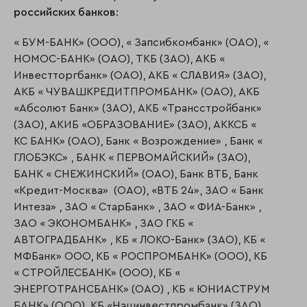
российских банков
:
« БУМ-БАНК» (ООО), « Запсибкомбанк» (ОАО), «
НОМОС-БАНК» (ОАО), ТКБ (ЗАО), АКБ «
Инвестторгбанк» (ОАО), АКБ « СЛАВИЯ» (ЗАО),
АКБ « ЧУВАШКРЕДИТПРОМБАНК» (ОАО), АКБ
«Абсолют Банк» (ЗАО), АКБ «Трансстройбанк»
(ЗАО), АКИБ «ОБРАЗОВАНИЕ» (ЗАО), АККСБ «
КС БАНК» (ОАО), Банк « Возрождение» , Банк «
ГЛОБЭКС» , БАНК « ПЕРВОМАЙСКИЙ» (ЗАО),
БАНК « СНЕЖИНСКИЙ» (ОАО), Банк ВТБ, Банк
«Кредит-Москва» (ОАО), «ВТБ 24», ЗАО « Банк
Интеза» , ЗАО « СтарБанк» , ЗАО « ФИА-Банк» ,
ЗАО « ЭКОНОМБАНК» , ЗАО ГКБ «
АВТОГРАДБАНК» , КБ « ЛОКО-Банк» (ЗАО), КБ «
МФБанк» ООО, КБ « РОСПРОМБАНК» (ООО), КБ
« СТРОЙЛЕСБАНК» (ООО), КБ «
ЭНЕРГОТРАНСБАНК» (ОАО) , КБ « ЮНИАСТРУМ
БАНК» (ООО), КБ «Нацинвестпромбанк» (ЗАО),