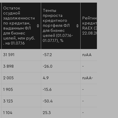
Остаток
Темпы
ссудной
прироста
задолженности
Рейтинг
кредитного
по кредитам,
кредитоспособн
портфеля ФЛ
выданным ФЛ
RAEX (Эксперт РА
для бизнес
для бизнес
22.08.2017
целей (01.07.16-
целей, млн руб.
01.07.17), %
. на 01.07.16
31 591
-57.2
ruAA
3 898
-26.0
-
2 005
4.9
ruAA-
1 905
-15.6
-
3 123
-50.4
-
1 104
25.3
-