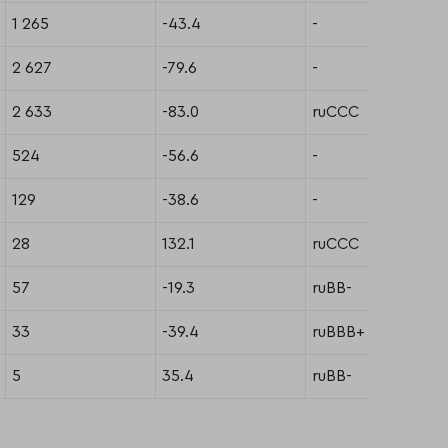
1 265
-43.4
-
2 627
-79.6
-
2 633
-83.0
ruCCC
524
-56.6
-
129
-38.6
-
28
132.1
ruCCC
57
-19.3
ruBB-
33
-39.4
ruBBB+
5
35.4
ruBB-