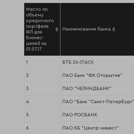
Место по
объему
кредитного
портфеля
Наименование банка
ФЛ для
бизнес-
целей на
01.07.17
1
ВТБ 24 (ПАО)
2
ПАО Банк "ФК Открытие"
3
ПАО "ЧЕЛИНДБАНК"
4
ПАО "Банк "Санкт-Петербург
5
ПАО РОСБАНК
6
ПАО КБ "Центр-инвест"