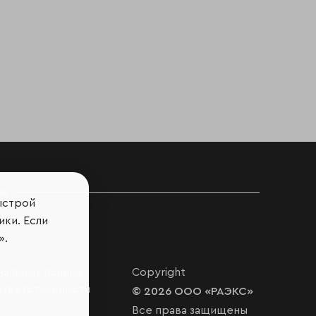
ов
ыстрой
ики. Если
».
нальных данных
Copyright
ответственности
© 2026 ООО «РАЭКС»
Все права защищены