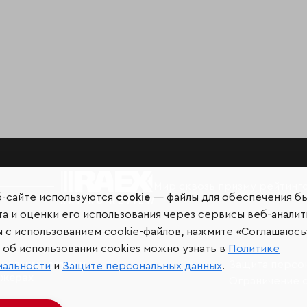
Мир сквозь призму рейтинг
б-сайте используются
cookie
— файлы для обеспечения б
а и оценки его использования через сервисы веб-аналит
ы с использованием cookie-файлов, нажмите «Соглашаюсь
об использовании cookies можно узнать в
Политике
иальных сетях и
Защита персо
иальности
и
Защите персональных данных
.
джерах
Ограничение 