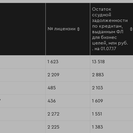
Остаток
ссудной
задолженности
по кредитам,
№ лицензии
выданным ФЛ
для бизнес
целей, млн руб.
. на 01.07.17
1 623
13 518
2 209
2 883
485
2 103
"
436
1 609
2 272
1 551
2 225
1 383