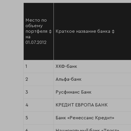
Место по
объему
портфеля
Краткое название банка
на
01.07.2012
1
ХКФ-банк
2
Альфа-банк
3
Русфинанс Банк
4
КРЕДИТ ЕВРОПА БАНК
5
Банк «Ренессанс Кредит»
6
Национальный банк «Траст»