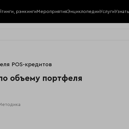
йтинги, рэнкинги
Мероприятия
Энциклопедии
Услуги
Узнат
феля POS-кредитов
 по объему портфеля
Методика