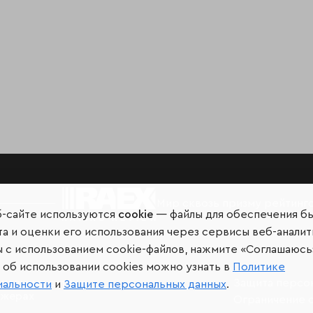
Мир сквозь призму рейтинг
б-сайте используются
cookie
— файлы для обеспечения б
а и оценки его использования через сервисы веб-аналит
ы с использованием cookie-файлов, нажмите «Соглашаюсь
об использовании cookies можно узнать в
Политике
иальных сетях и
Защита персо
иальности
и
Защите персональных данных
.
джерах
Ограничение 