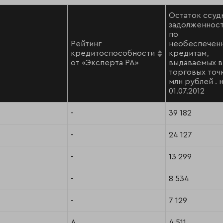
Остаток ссуд
задолженнос
по
Рейтинг
необеспечен
кредитоспособности
кредитам,
от «Эксперта РА»
выдаваемых в
торговых точк
млн рублей . 
01.07.2012
-
39 182
-
24 127
-
13 299
-
8 534
-
7 129
A
4 511