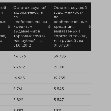
ной
Остаток ссудной
Остаток ссудной
ти
задолженности
задолженности
по
по
ным
необеспеченным
необеспеченным
. Темп п
кредитам,
кредитам,
01.07.201
выдаваемых в
выдаваемых в
%
ах,
торговых точках,
торговых точках,
на
млн рублей . на
млн рублей . на
01.01.2012
01.07.2011
44 575
39 783
-2
25 612
21 081
14
16 965
12 735
4
8 761
5 545
54
7 822
5 547
29
3 887
1 811
149