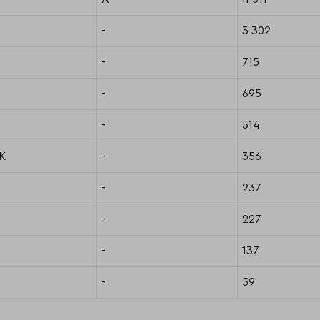
-
3 302
-
715
-
695
-
514
К
-
356
-
237
-
227
-
137
-
59