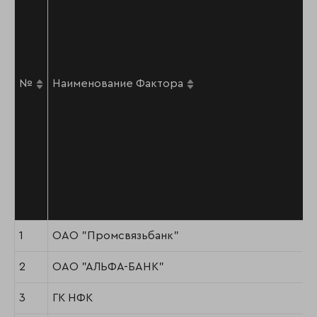
№
Наименование Фактора
1
ОАО "Промсвязьбанк"
2
ОАО "АЛЬФА-БАНК"
3
ГК НФК