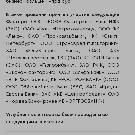
бизнес
– больше 1 млрд руб.
В анкетировании приняли участие следующие
Факторы:
ООО «БСЖВ Факторинг», Банк НФК
(ЗАО), ОАО «Банк «Петрокоммерц», ООО ФК
«Лайф», ОАО «Промсвязьбанк», ФК «Санкт-
Петербург», ООО «ТрансКредитФакторинг»,
ЗАО «ЮниКредит Банк», ОАО АКБ
«Металлинвестбанк», ТКБ (ЗАО), КБ «СДМ-Банк»
(ОАО), ОАО «Газпромбанк», ЗАО РФК, ООО
«Эконом-факторинг», ОАО «Альфа-Банк», ООО
«ВТБ Факторинг», КБ «РОСПРОМБАНК» (ООО),
ООО "Эйч-эс-би-си Банк (РР)", ЗАО «Кредит
Европа Банк», ЗАО АКБ «ЦентроКредит», ОАО
«Нордеа Банк»(ранее АБ «ОРГРЭСБАНК»).
Углубленные интервью были проведены со
следующими спикерами: