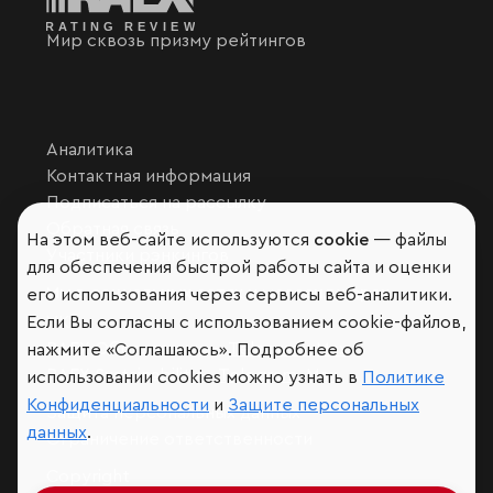
Мир сквозь призму рейтингов
Аналитика
Контактная информация
Подписаться на рассылку
Обратная связь
На этом веб-сайте используются
cookie
— файлы
Участники рэнкингов
для обеспечения быстрой работы сайта и оценки
Мы в социальных сетях и мессенджерах
его использования через сервисы веб-аналитики.
VK
Если Вы согласны с использованием cookie-файлов,
RAEX Образование –
Telegram
,
Max
нажмите «Соглашаюсь». Подробнее об
RAEX Sustainability –
Telegram
,
Max
использовании cookies можно узнать в
Политике
Конфиденциальности
и
Защите персональных
Защита персональных данных
данных
.
Ограничение ответственности
Copyright