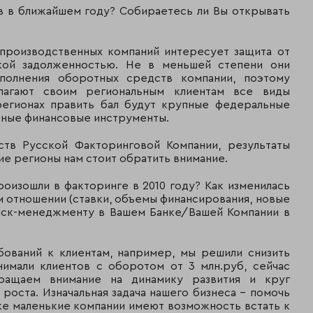
в в ближайшем году? Собираетесь ли Вы открывать
 производственных компаний интересует защита от
кой задолженностью. Не в меньшей степени они
полнения оборотных средств компании, поэтому
лагают своим региональным клиентам все виды
регионах править бал будут крупные федеральные
ежные финансовые инструменты.
ств Русской Факторинговой Компании, результаты
кие регионы нам стоит обратить внимание.
роизошли в факторинге в 2010 году? Как изменилась
м отношении (ставки, объемы финансирования, новые
 риск-менеджменту в Вашем Банке/Вашей Компании в
бований к клиентам, например, мы решили снизить
имали клиентов с оборотом от 3 млн.руб, сейчас
ращаем внимание на динамику развития и круг
роста. Изначальная задача нашего бизнеса – помочь
же маленькие компании имеют возможность встать к