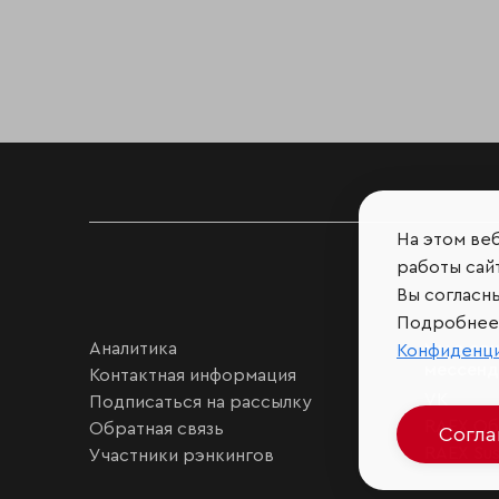
На этом ве
работы сайт
Вы согласн
Подробнее 
Аналитика
Мы в соц
Конфиденц
мессен
Контактная информация
VK
Подписаться на рассылку
RAEX Об
Обратная связь
Согл
RAEX Sust
Участники рэнкингов