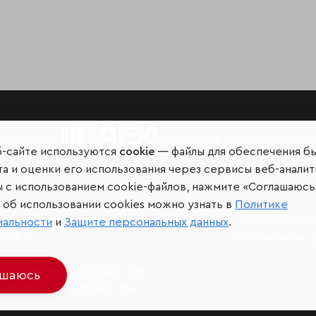
Мир сквозь призму рейтинг
б-сайте используются
cookie
— файлы для обеспечения б
а и оценки его использования через сервисы веб-аналит
ы с использованием cookie-файлов, нажмите «Соглашаюсь
об использовании cookies можно узнать в
Политике
иальных сетях и
Защита персо
иальности
и
Защите персональных данных
.
джерах
Ограничение 
разование –
Telegram
,
Max
ашаюсь
ainability –
Telegram
,
Max