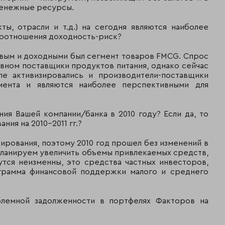
денежные ресурсы.
ты, отрасли и т.д.) на сегодня являются наиболее
соотношения доходность-риск?
ковым и доходными был сегмент товаров FMCG. Спрос
вном поставщики продуктов питания, однако сейчас
ле активизировались и производители-поставщики
мента и являются наиболее перспективными для
ния Вашей компании/банка в 2010 году? Если да, то
ия на 2010-2011 гг.?
ирования, поэтому 2010 год прошел без изменений в
планируем увеличить объемы привлекаемых средств,
утся неизменны, это средства частных инвесторов,
ограмма финансовой поддержки малого и среднего
облемной задолженности в портфелях Факторов на