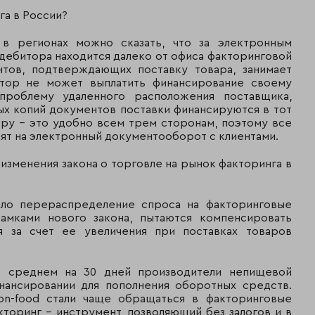
га в России?
 в регионах можно сказать, что за электронным
 дебитора находится далеко от офиса факторинговой
нтов, подтверждающих поставку товара, занимает
ктор не может выплатить финансирование своему
проблему удаленного расположения поставщика,
ых копий документов поставки финансируются в тот
ору – это удобно всем трем сторонам, поэтому все
ят на электронный документооборот с клиентами.
е изменения закона о торговле на рынок факторинга в
шло перераспределение спроса на факторинговые
рамками нового закона, пытаются компенсировать
 за счет ее увеличения при поставках товаров
в среднем на 30 дней производители непищевой
нансировании для пополнения оборотных средств.
non-food стали чаще обращаться в факторинговые
кторинг - инструмент, позволяющий без залогов и в