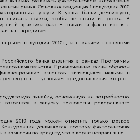
али активно развивать факторинговое направление
развитии рынка. Основная тенденция 1 полугодия 2010
 факторинговые услуги. Крупные банки демпингуют,
ы снижать ставки, чтобы не выйти из рынка. В
ировой практики факт – ставки за факторинговое
тавок по кредитам.
 первом полугодии 2010г., и с какими основными
т Российского банка развития в рамках Программы
редпринимательства. Привлеченные таким образом
инансирование клиентов, являющихся малыми и
переговоры по условиям предоставления второго
родуктовую линейку, основанную на потребностях
 готовится к запуску технология реверсивного
годия 2010 года можем отметить только резкое
 Конкуренция усиливается, поэтому факторинговая
 к комиссии по кредиту, что в корне неправильно.