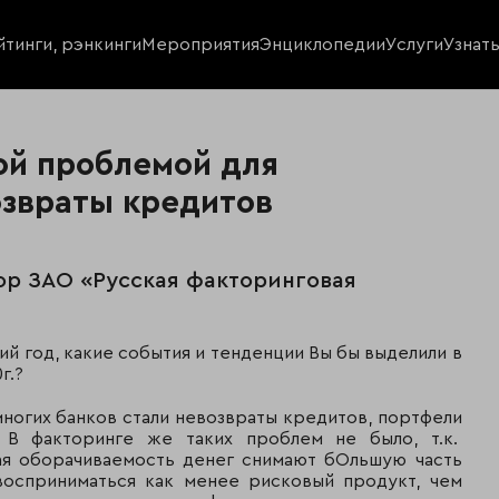
йтинги, рэнкинги
Мероприятия
Энциклопедии
Услуги
Узнат
ой проблемой для
озвраты кредитов
ор ЗАО «Русская факторинговая
ий год, какие события и тенденции Вы бы выделили в
г.?
многих банков стали невозвраты кредитов, портфели
 В факторинге же таких проблем не было, т.к.
ая оборачиваемость денег снимают бОльшую часть
 восприниматься как менее рисковый продукт, чем