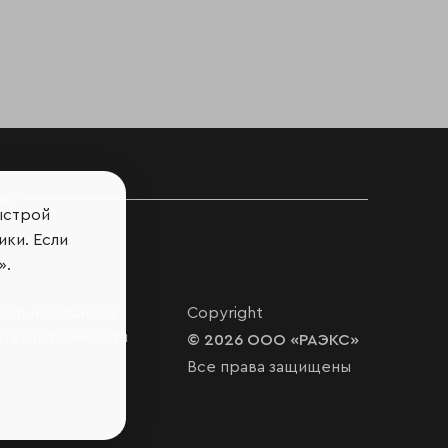
ов
ыстрой
ики. Если
».
нальных данных
Copyright
ответственности
© 2026 ООО «РАЭКС»
Все права защищены