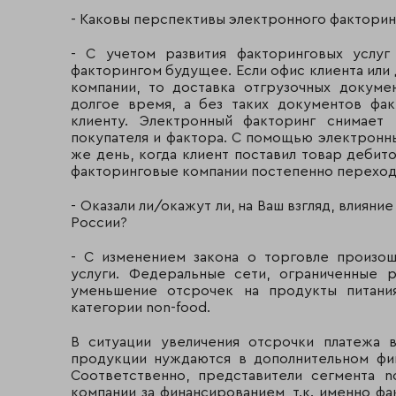
- Каковы перспективы электронного факторин
- С учетом развития факторинговых услуг
факторингом будущее. Если офис клиента или
компании, то доставка отгрузочных докуме
долгое время, а без таких документов фа
клиенту. Электронный факторинг снимает 
покупателя и фактора. С помощью электронн
же день, когда клиент поставил товар дебит
факторинговые компании постепенно переход
- Оказали ли/окажут ли, на Ваш взгляд, влияни
России?
- С изменением закона о торговле произо
услуги. Федеральные сети, ограниченные 
уменьшение отсрочек на продукты питания
категории non-food.
В ситуации увеличения отсрочки платежа 
продукции нуждаются в дополнительном фи
Соответственно, представители сегмента 
компании за финансированием, т.к. именно фа