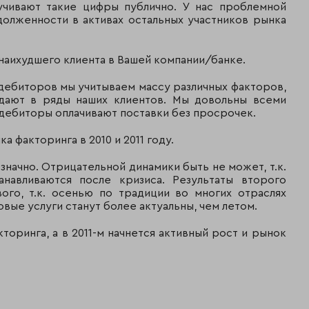
вучивают такие цифры публично. У нас проблемной
долженности в активах остальных участников рынка
 наихудшего клиента в Вашей компании/банке.
 дебиторов мы учитываем массу различных факторов,
адают в ряды наших клиентов. Мы довольны всеми
и дебиторы оплачивают поставки без просрочек.
а факторинга в 2010 и 2011 году.
значно. Отрицательной динамики быть не может, т.к.
анавливаются после кризиса. Результаты второго
ого, т.к. осенью по традиции во многих отраслях
вые услуги станут более актуальны, чем летом.
торинга, а в 2011-м начнется активный рост и рынок