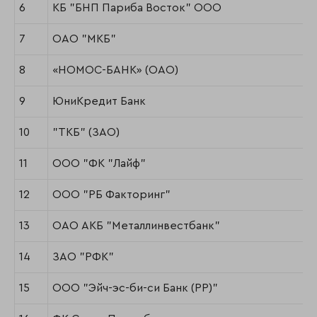
6
КБ "БНП Париба Восток" ООО
7
ОАО "МКБ"
8
«НОМОС-БАНК» (ОАО)
9
ЮниКредит Банк
10
"ТКБ" (ЗАО)
11
ООО "ФК "Лайф"
12
ООО "РБ Факторинг"
13
ОАО АКБ "Металлинвестбанк"
14
ЗАО "РФК"
15
ООО "Эйч-эс-би-си Банк (РР)"