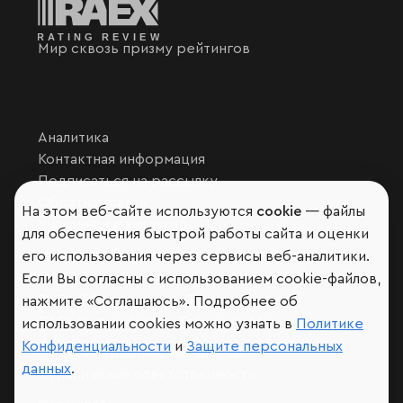
Мир сквозь призму рейтингов
Аналитика
Контактная информация
Подписаться на рассылку
Обратная связь
На этом веб-сайте используются
cookie
— файлы
Участники рэнкингов
для обеспечения быстрой работы сайта и оценки
Мы в социальных сетях и мессенджерах
его использования через сервисы веб-аналитики.
VK
Если Вы согласны с использованием cookie-файлов,
RAEX Образование –
Telegram
,
Max
нажмите «Соглашаюсь». Подробнее об
RAEX Sustainability –
Telegram
,
Max
использовании cookies можно узнать в
Политике
Конфиденциальности
и
Защите персональных
Защита персональных данных
данных
.
Ограничение ответственности