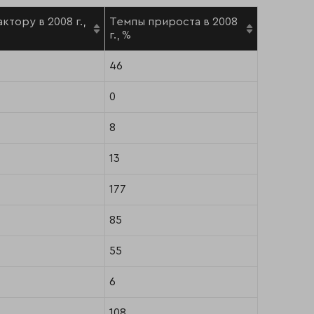
тору в 2008 г.,
Темпы прироста в 2008
г., %
46
0
8
13
177
85
55
6
108