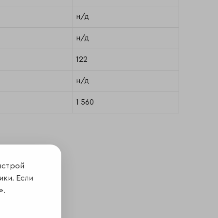
н/д
н/д
122
н/д
1 560
ыстрой
ики. Если
».