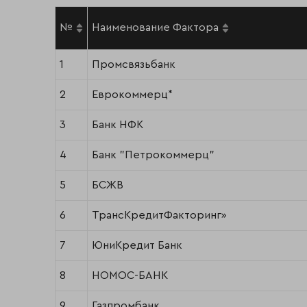
№
Наименование Фактора
1
Промсвязьбанк
2
Еврокоммерц*
3
Банк НФК
4
Банк "Петрокоммерц"
5
БСЖВ
6
ТрансКредитФакторинг»
7
ЮниКредит Банк
8
НОМОС-БАНК
9
Газпромбанк