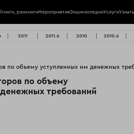
йтинги, рэнкинги
Мероприятия
Энциклопедии
Услуги
Узнат
6
2011
2011.6
2010
2010.6
ов по объему уступленных им денежных треб
торов по объему
 денежных требований