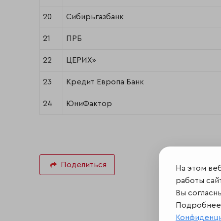
20
Сибирьгазбанк
21
ПРБ
22
ЦЕРИХ»
23
Кредит Европа Банк
24
ЮниФактор
Поделиться
На этом ве
работы сайт
Вы согласн
Подробнее 
Конфиденц