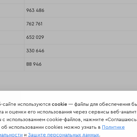
963 486
762 761
652 029
330 646
88 946
б-сайте используются
cookie
— файлы для обеспечения б
а и оценки его использования через сервисы веб-аналит
ы с использованием cookie-файлов, нажмите «Соглашаюсь
об использовании cookies можно узнать в
Политике
иальности
и
Защите персональных данных
.