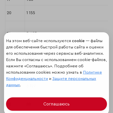
20
1 155
21
3 487
На этом веб-сайте используются
cookie
— файлы
для обеспечения быстрой работы сайта и оценки
его использования через сервисы веб-аналитики.
22
907
Если Вы согласны с использованием cookie-файлов,
нажмите «Соглашаюсь». Подробнее об
использовании cookies можно узнать в
Политике
23
2489; 3999
Конфиденциальности
и
Защите персональных
данных
.
24
3 127
Соглашаюсь
25
88