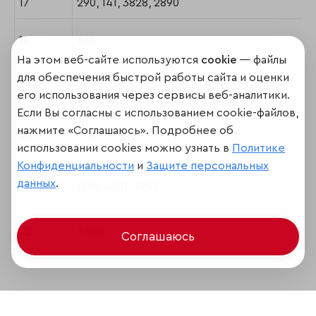
17
290, 141, 3828, 2890
18
461
На этом веб-сайте используются
cookie
— файлы
для обеспечения быстрой работы сайта и оценки
19
177, 3879
его использования через сервисы веб-аналитики.
Если Вы согласны с использованием cookie-файлов,
нажмите «Соглашаюсь». Подробнее об
20
3 127
использовании cookies можно узнать в
Политике
Конфиденциальности
и
Защите персональных
данных
.
21
1216, 4001, 3957
22
3 598
Соглашаюсь