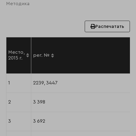
Методика
Распечатать
Место,
рег. №
2015 г.
1
2239, 3447
2
3 398
3
3 692