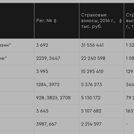
Страховые
Ст
Рег. №
взносы, 2016 г.,
вып
тыс. руб.
г.,
изни"
3 692
31 536 441
1 3
ие"
2239, 3447
22 240 598
1 0
3 995
10 295 410
129
1284, 3972
5 376 273
344
928, 3823, 2708
5 130 172
79 
3 645
5 107 682
163
3987, 667
2 214 597
-