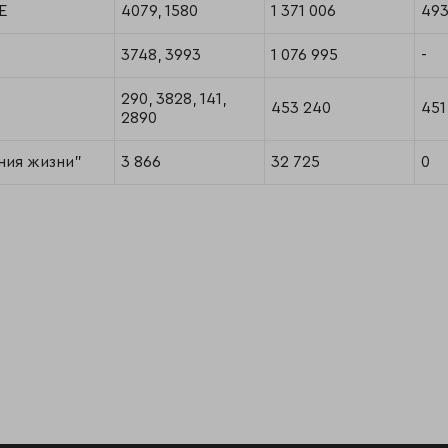
Е
4079, 1580
1 371 006
49
3748, 3993
1 076 995
-
290, 3828, 141,
453 240
451
2890
ния жизни"
3 866
32 725
0