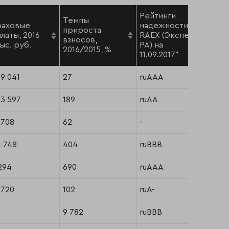
Рейтинги
Темпы
раховые
надежности
прироста
латы, 2016
RAEX (Эксперт
взносов,
 тыс. руб.
РА) на
2016/2015, %
11.09.2017*
29 041
27
ruAAA
83 597
189
ruAA
 708
62
-
 748
404
ruBBB
294
690
ruAAА
 720
102
ruA-
9 782
ruBBB