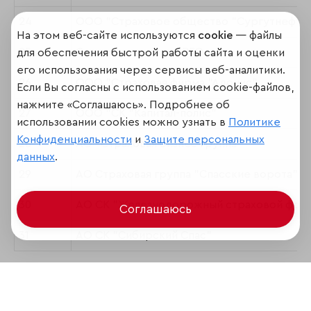
24
ООО "Страховое общество "Сургутнефтег
На этом веб-сайте используются
cookie
— файлы
25
Страховая группа ЭРГО
для обеспечения быстрой работы сайта и оценки
его использования через сервисы веб-аналитики.
26
ООО "Страховая фирма "Адонис"
Если Вы согласны с использованием cookie-файлов,
нажмите «Соглашаюсь». Подробнее об
27
ООО "СК "Капитал-полис"
использовании cookies можно узнать в
Политике
Конфиденциальности
и
Защите персональных
28
АО "Страховая бизнес группа"
данных
.
29
АО Страховая группа "Спасские ворота"
30
АО СК "Железнодорожный страховой фон
Соглашаюсь
31
АО СК "Сибирский Спас"