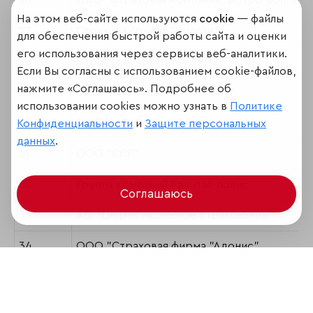
26
ОАО "Страховая компания "Астро-Волга"
На этом веб-сайте используются
cookie
— файлы
27
Страхова группа "Чулпан"
для обеспечения быстрой работы сайта и оценки
его использования через сервисы веб-аналитики.
28
Страховая компания ЭРГО
Если Вы согласны с использованием cookie-файлов,
нажмите «Соглашаюсь». Подробнее об
29
САО "Надежда"
использовании cookies можно узнать в
Политике
30
ОАО НАСКО
Конфиденциальности
и
Защите персональных
данных
.
31
ООО "ССГ"
32
Группа компаний Капитал-полис
Соглашаюсь
33
АО "Цюрих надежное страхование"
34
ООО "Страховая фирма "Адонис"
35
АО САО "Гефест"
36
ООО Страховая группа АСКО