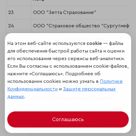
23
ООО "Зетта Страхование"
24
ООО "Страховое общество "Сургутнефтег
25
АО "Страховая компания ГАЙДЕ"
На этом веб-сайте используются
cookie
— файлы
для обеспечения быстрой работы сайта и оценки
26
ПАО "САК "ЭНЕРГОГАРАНТ"
его использования через сервисы веб-аналитики.
АО "Национальная страховая компания
Если Вы согласны с использованием cookie-файлов,
27
ТАТАРСТАН" (АО НАСКО)
нажмите «Соглашаюсь». Подробнее об
использовании cookies можно узнать в
Политике
28
ООО "Абсолют Страхование"
Конфиденциальности
и
Защите персональных
данных
.
29
ООО "Страховая фирма "Адонис"
30
АО "ВТБ Страхование жизни"
Соглашаюсь
31
АО СК "Железнодорожный страховой фон