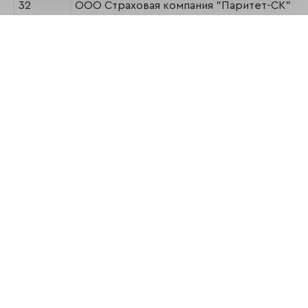
32
ООО Страховая компания "Паритет-СК"
33
АО "Либерти Страхование"
34
АО СК "Сибирский Спас"
35
ООО "Британский Страховой Дом"
36
АО "Страховая Компания "Астро-Волга"
Поделиться