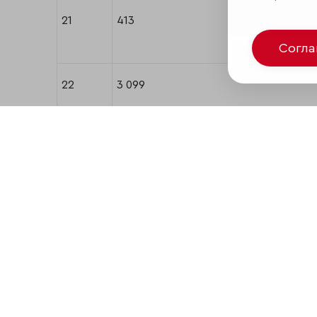
21
413
Согл
22
3 099
23
3 693
24
2 353
25
574