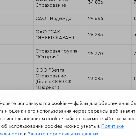
34 836
7
Страхование"
САО "Надежда"
29 646
1
ОАО "САК
28 285
"ЭНЕРГОГАРАНТ"
Страховая группа
25 770
7
"Югория"
ООО "Зетта
Страхование"
23 085
1
(бывш. ООО СК
"Цюрих" )
ЗАО "АИГ"
21 330
б-сайте используются
cookie
— файлы для обеспечения б
а и оценки его использования через сервисы веб-аналит
ООО Страховая
18 225
ы с использованием cookie-файлов, нажмите «Соглашаюсь
Компания "Гелиос"
об использовании cookies можно узнать в
Политике
ООО
иальности
и
Защите персональных данных
.