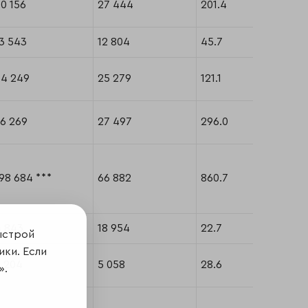
0 156
27 444
201.4
3 543
12 804
45.7
34 249
25 279
121.1
6 269
27 497
296.0
98 684 ***
66 882
860.7
4 843
18 954
22.7
ыстрой
ики. Если
5 204
5 058
28.6
».