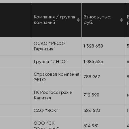
Компания / группа
Взносы, тыс.
компаний
руб.
ОСАО "РЕСО-
1 328 650
Гарантия"
Группа "ИНГО"
1 085 353
Страховая компания
788 967
ЭРГО
ГК Росгосстрах и
712 390
н
Капитал
САО "ВСК"
584 523
1
ООО "СК
514 981
"Согласие"