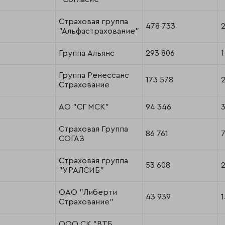
Страховая группа
478 733
2
"Альфастрахование"
Группа Альянс
293 806
1
Группа Ренессанс
173 578
2
Страхование
АО "СГ МСК"
94 346
3
Страховая Группа
86 761
СОГАЗ
Страховая группа
53 608
"УРАЛСИБ"
ОАО "Либерти
43 939
1
Страхование"
ООО СК "ВТБ