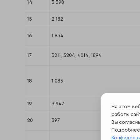
14
3 398
15
2 182
16
1 834
17
3211, 3204, 4014, 1894
18
1 083
19
3 947
На этом ве
работы сайт
20
397
Вы согласн
Подробнее 
Конфиденц