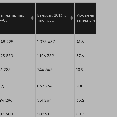
Выплаты, тыс.
Взносы, 2013 г.,
Уровень
руб.
тыс. руб.
выплат, %
548 228
1 078 437
41.3
625 570
1 106 389
57.6
86 283
744 345
10.9
.д.
847 764
н.д.
94 296
551 264
33.2
413 480
582 211
80.3