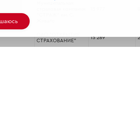
Муниципальная
страховая компания
15 977
"СТРАЖ" им. С.
ашаюсь
Живаго
ОАО "ОТКРЫТИЕ
15 289
СТРАХОВАНИЕ"
ООО "Страховая
компания
14 015
3
"Независимость"
ООО "Страховая
компания
10 985
6
"Сибирский Дом
Страхования"
ООО "Страховая
компания
10 708
2
Екатеринбург"
ЗАО Страховая