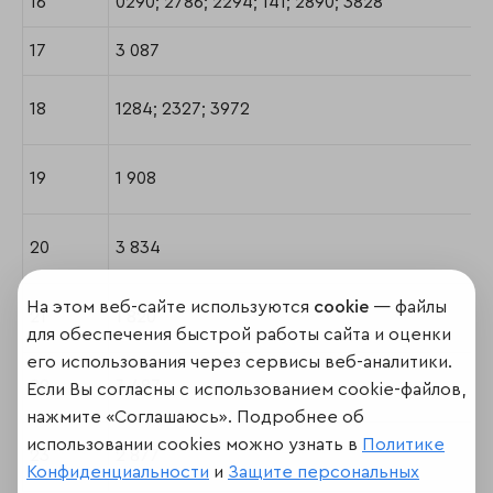
16
0290; 2786; 2294; 141; 2890; 3828
17
3 087
18
1284; 2327; 3972
19
1 908
20
3 834
На этом веб-сайте используются
cookie
— файлы
21
1 820
для обеспечения быстрой работы сайта и оценки
его использования через сервисы веб-аналитики.
22
3 487
Если Вы согласны с использованием cookie-файлов,
нажмите «Соглашаюсь». Подробнее об
использовании cookies можно узнать в
Политике
23
2 877
Конфиденциальности
и
Защите персональных