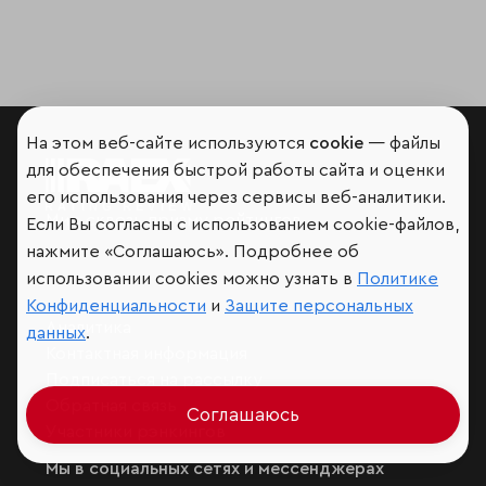
На этом веб-сайте используются
cookie
— файлы
для обеспечения быстрой работы сайта и оценки
его использования через сервисы веб-аналитики.
Мир сквозь призму рейтингов
Если Вы согласны с использованием cookie-файлов,
нажмите «Соглашаюсь». Подробнее об
использовании cookies можно узнать в
Политике
Конфиденциальности
и
Защите персональных
Аналитика
данных
.
Контактная информация
Подписаться на рассылку
Обратная связь
Соглашаюсь
Участники рэнкингов
Мы в социальных сетях и мессенджерах