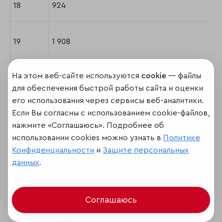
18
924
19
1 908
На этом веб-сайте используются
cookie
— файлы
20
915
для обеспечения быстрой работы сайта и оценки
его использования через сервисы веб-аналитики.
21
159
Если Вы согласны с использованием cookie-файлов,
нажмите «Соглашаюсь». Подробнее об
использовании cookies можно узнать в
Политике
22
3 127
Конфиденциальности
и
Защите персональных
данных
.
23
3 834
Соглашаюсь
24
2 496