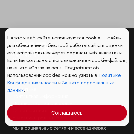
На этом веб-сайте используются
cookie
— файлы
для обеспечения быстрой работы сайта и оценки
его использования через сервисы веб-аналитики.
Мир сквозь призму рейтингов
Если Вы согласны с использованием cookie-файлов,
нажмите «Соглашаюсь». Подробнее об
использовании cookies можно узнать в
Политике
Конфиденциальности
и
Защите персональных
Аналитика
данных
.
Контактная информация
Подписаться на рассылку
Обратная связь
Соглашаюсь
Участники рэнкингов
Мы в социальных сетях и мессенджерах