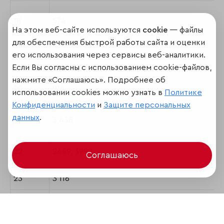
18
574
На этом веб-сайте используются
cookie
— файлы
для обеспечения быстрой работы сайта и оценки
его использования через сервисы веб-аналитики.
19
630
Если Вы согласны с использованием cookie-файлов,
нажмите «Соглашаюсь». Подробнее об
20
915
использовании cookies можно узнать в
Политике
Конфиденциальности
и
Защите персональных
данных
.
21
3 438
22
2489, 3999
Соглашаюсь
23
3 116
24
1284, 3972