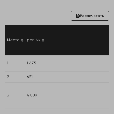
Распечатать
Место
рег. №
1
1 675
2
621
3
4 009