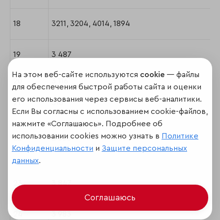
18
3211, 3204, 4014, 1894
19
3 487
На этом веб-сайте используются
cookie
— файлы
20
3 116
для обеспечения быстрой работы сайта и оценки
его использования через сервисы веб-аналитики.
21
518
Если Вы согласны с использованием cookie-файлов,
нажмите «Соглашаюсь». Подробнее об
использовании cookies можно узнать в
Политике
22
2 353
Конфиденциальности
и
Защите персональных
данных
.
23
3 847
Соглашаюсь
24
3 983