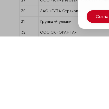
29
ООО «1СК» (Первая страховая комп
30
ЗАО «ГУТА-Страхование»
Согл
31
Группа «Чулпан»
32
ООО СК «ОРАНТА»
33
ОАО «НАСКО»
34
РСК «Стерх»
35
СГ «РОСЭНЕРГО»
36
ООО СК «Согласие»
37
ЗАО САО «Гефест»
38
ЗАСО «ЭРГО Русь»
39
ООО «ИСК Евро-Полис»