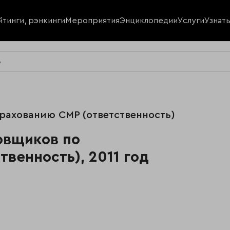
йтинги, рэнкинги
Мероприятия
Энциклопедии
Услуги
Узнат
6
трахованию СМР (ответственность)
ховщиков по
венность), 2011 год