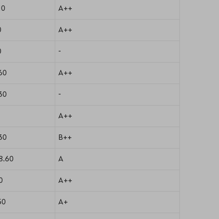
10
A++
0
A++
0
-
60
A++
30
-
A++
30
B++
8.60
A
0
A++
50
A+