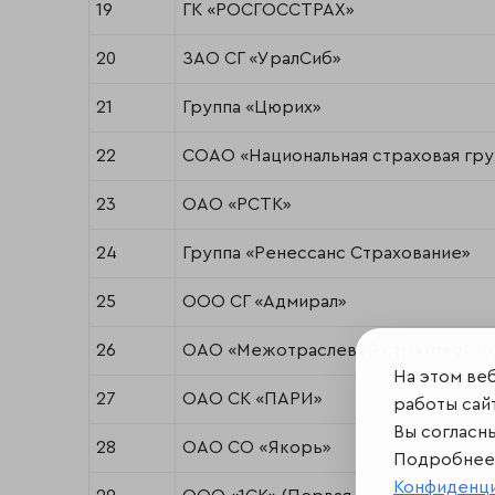
19
ГК «РОСГОССТРАХ»
20
ЗАО СГ «УралСиб»
21
Группа «Цюрих»
22
СОАО «Национальная страховая гру
23
ОАО «РСТК»
24
Группа «Ренессанс Страхование»
25
ООО СГ «Адмирал»
26
ОАО «Межотраслевой страховой ц
На этом ве
27
ОАО СК «ПАРИ»
работы сайт
Вы согласн
28
ОАО СО «Якорь»
Подробнее 
Конфиденц