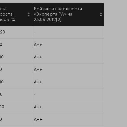
пы
Рейтинги надежности
роста
«Эксперта РА» на
осов, %
23.04.2012[2]
.20
-
60
A++
00
A++
0
A++
00
A++
80
-
10
A++
0
A++