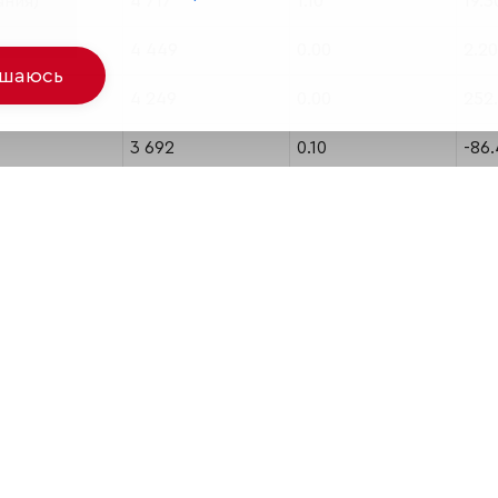
ания)
4 717
1.10
19.3
4 449
0.00
2.20
ашаюсь
4 249
0.00
252
3 692
0.10
-86
3 343
17.30
134
3 080
0.80
14.1
3 055
0.00
-72.
2 421
0.00
481
1 992
160.00
36.
1 940
0.00
33.
1 932
0.00
-