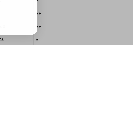
0
A
A+
.60
A+
.40
A
.60
A
0
A
40
B++
.90
A+
00
A+
70
A+
A