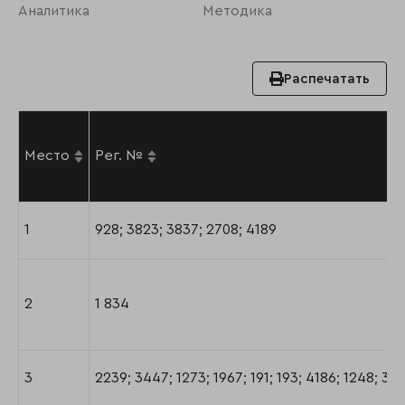
Аналитика
Методика
Распечатать
Место
Рег. №
1
928; 3823; 3837; 2708; 4189
2
1 834
3
2239; 3447; 1273; 1967; 191; 193; 4186; 1248; 39