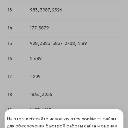
13
983, 3987, 2326
14
177, 3879
15
928, 3823, 3837, 2708, 4189
16
2 489
17
1 209
18
1864, 3255
19
1427, 4013
На этом веб-сайте используются
cookie
— файлы
для обеспечения быстрой работы сайта и оценки