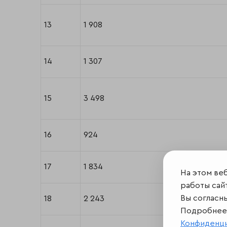
13
1 908
14
1 307
15
3 498
16
924
17
1 834
На этом ве
работы сайт
Вы согласн
18
2 243
Подробнее 
Конфиденц