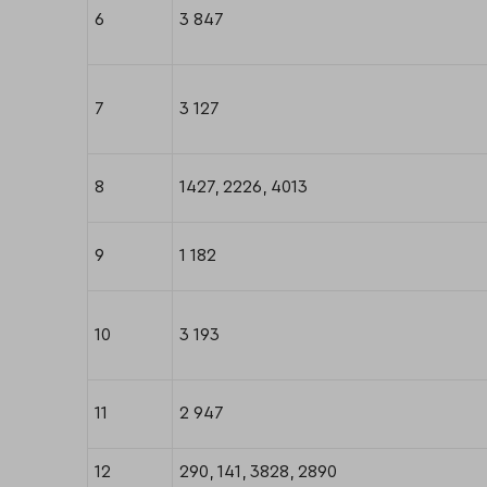
6
3 847
7
3 127
8
1427, 2226, 4013
9
1 182
10
3 193
11
2 947
12
290, 141, 3828, 2890