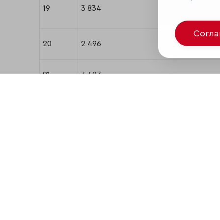
19
3 834
Согл
20
2 496
21
3 487
22
2489, 3999
23
425
24
3 300
25
3 954