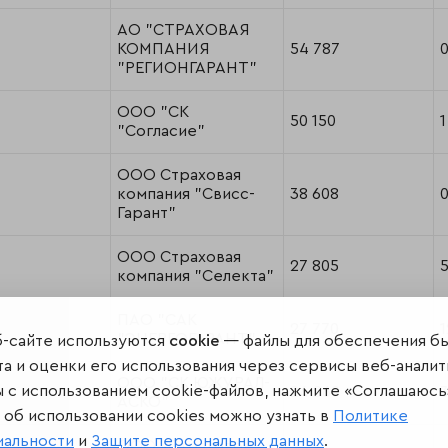
АО "СТРАХОВАЯ
КОМПАНИЯ
54 787
"РЕГИОНГАРАНТ"
ООО "СК
50 150
1
"Согласие"
ООО Страховая
компания "Свисс-
38 608
Гарант"
ООО Страховая
27 805
компания "Селекта"
ПАО "САК
27 770
1
"ЭНЕРГОГАРАНТ"
б-сайте используются
cookie
— файлы для обеспечения б
а и оценки его использования через сервисы веб-аналит
ООО "СК ЮЖУРАЛ-
ы с использованием cookie-файлов, нажмите «Соглашаюсь
24 269
АСКО"
об использовании cookies можно узнать в
Политике
иальности
и
Защите персональных данных
.
ООО «Страховое