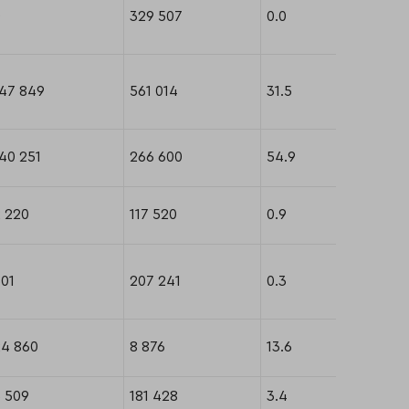
0
329 507
0.0
147 849
561 014
31.5
40 251
266 600
54.9
 220
117 520
0.9
01
207 241
0.3
24 860
8 876
13.6
 509
181 428
3.4
-