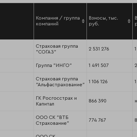
Компания / группа
Взносы, тыс.
компаний
руб.
Страховая группа
2 531 276
1
"СОГАЗ"
Группа "ИНГО"
1 491 507
2
Страховая группа
1 106 126
1
"Альфастрахование"
ГК Росгосстрах и
866 390
н
Капитал
ООО СК "ВТБ
774 767
Страхование"
ООО СК