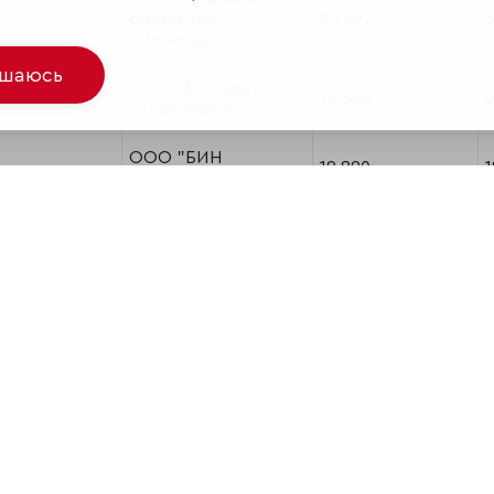
общество
23 297
«Помощь»
ашаюсь
ООО "Абсолют
14 305
страхование"
ООО "БИН
12 820
1
Страхование"
Страховая группа
11 400
6
АСКО
АО СК Ингвар
11 316
1
ОАО СГ "Спасские
10 990
ворота"
ООО "РУССКОЕ
СТРАХОВОЕ
9 110
ОБЩЕСТВО
"ЕВРОИНС"