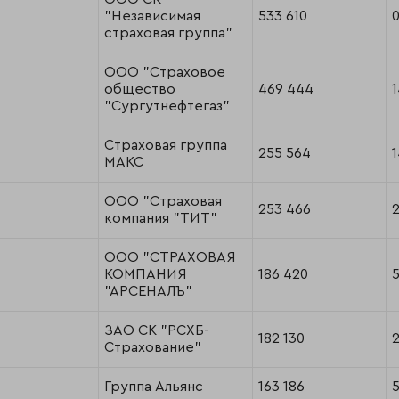
"Независимая
533 610
страховая группа"
ООО "Страховое
общество
469 444
"Сургутнефтегаз"
Страховая группа
255 564
1
МАКС
ООО "Страховая
253 466
2
компания "ТИТ"
ООО "СТРАХОВАЯ
КОМПАНИЯ
186 420
5
"АРСЕНАЛЪ"
ЗАО СК "РСХБ-
182 130
Страхование"
Группа Альянс
163 186
5