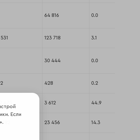
0
64 816
0.0
 531
123 718
3.1
0
30 444
0.0
52
428
0.2
2 473
3 612
44.9
ыстрой
ики. Если
».
3 482
23 456
14.3