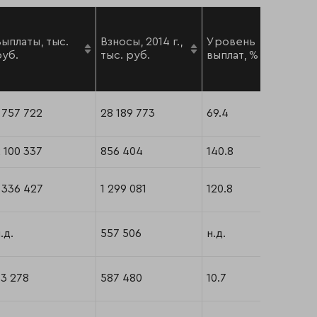
Выплаты, тыс.
Взносы, 2014 г.,
Уровень
руб.
тыс. руб.
выплат, %
 757 722
28 189 773
69.4
 100 337
856 404
140.8
 336 427
1 299 081
120.8
.д.
557 506
н.д.
83 278
587 480
10.7