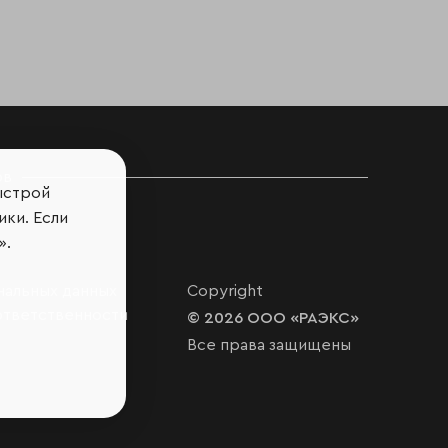
ов
ыстрой
ики. Если
».
нальных данных
Copyright
ответственности
© 2026 ООО «РАЭКС»
Все права защищены