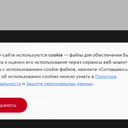
Мир сквозь призму рейтинг
б-сайте используются
cookie
— файлы для обеспечения б
а и оценки его использования через сервисы веб-аналит
ы с использованием cookie-файлов, нажмите «Соглашаюсь
об использовании cookies можно узнать в
Политике
иальных сетях и
Защита персо
иальности
и
Защите персональных данных
.
джерах
Ограничение 
разование –
Telegram
,
Max
ашаюсь
ainability –
Telegram
,
Max