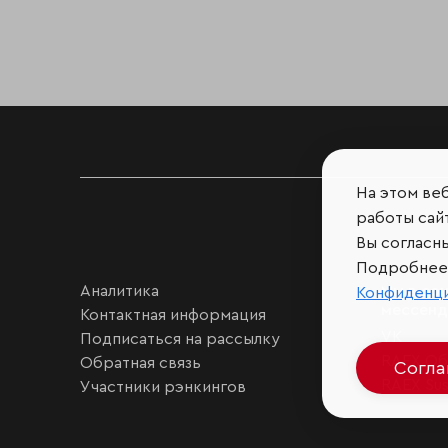
На этом ве
работы сайт
Вы согласн
Подробнее 
Аналитика
Мы в соц
Конфиденц
мессен
Контактная информация
VK
Подписаться на рассылку
RAEX Об
Обратная связь
Согл
RAEX Sust
Участники рэнкингов