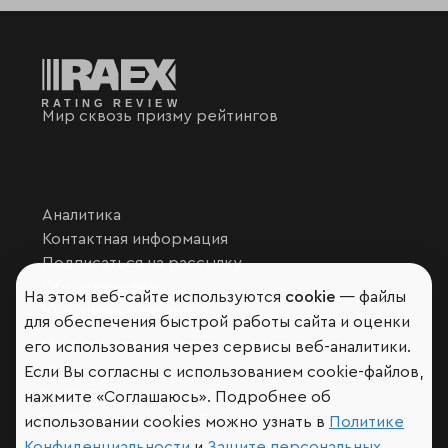
Мир сквозь призму рейтингов
Аналитика
Контактная информация
Подписаться на рассылку
Обратная связь
На этом веб-сайте используются
cookie
— файлы
Участники рэнкингов
для обеспечения быстрой работы сайта и оценки
Мы в социальных сетях и мессенджерах
его использования через сервисы веб-аналитики.
VK
Если Вы согласны с использованием cookie-файлов,
RAEX Образование –
Telegram
,
Max
нажмите «Соглашаюсь». Подробнее об
RAEX Sustainability –
Telegram
,
Max
использовании cookies можно узнать в
Политике
Конфиденциальности
и
Защите персональных