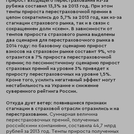
Прирост входящего перестрахования из-за
рубежа составил 13,3% за 2013 год. При этом
темпы прироста перестраховочной премии в
целом сократились до 5,7% за 2013 год, как из-за
стагнации страхового рынка, так и в связи с
сокращением доли «схем». В зависимости от
темпов прироста страхового рынка выделены
два сценария для перестраховочного рынка в
2014 году: по базовому сценарию прирост
взносов на страховом рынке составит 9%, что
отразится в 7% прироста перестраховочной
премии; по пессимистичному сценарию прирост
страховых премий на уровне 3% приведет к
приросту перестраховочных на уровне 1,5%.
Кроме того, усилить негативный эффект могут
нестабильность на Украине и снижение
суверенного рейтинга России.
Откуда дует ветер:
появившиеся признаки
стагнации в страховой отрасли отразились и на
перестраховании.
Суммарная величина
перестраховочных премий, полученных
российскими компаниями, составила 44,7 млрд
рублей за 2013 год. Темпы прироста полученных