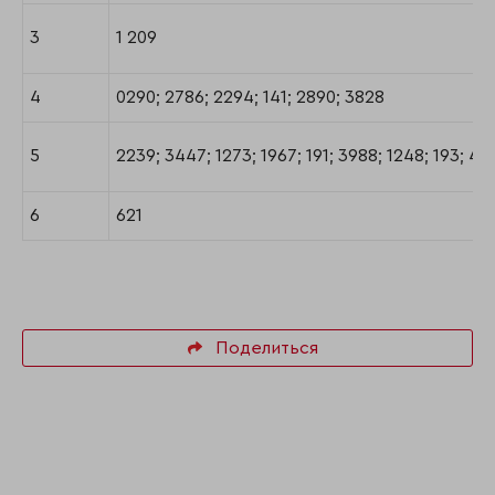
3
1 209
4
0290; 2786; 2294; 141; 2890; 3828
5
2239; 3447; 1273; 1967; 191; 3988; 1248; 193; 41
6
621
Поделиться