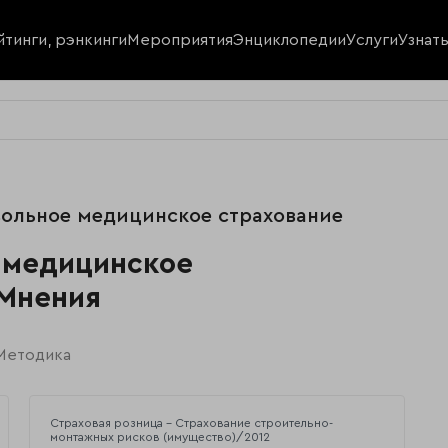
йтинги, рэнкинги
Мероприятия
Энциклопедии
Услуги
Узнат
вольное медицинское страхование
е медицинское
 Мнения
Методика
Страховая розница - Страхование строительно-
монтажных рисков (имущество)/2012